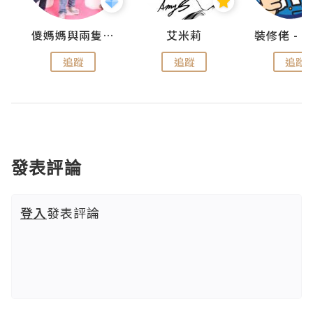
點滴
儍媽媽與兩隻小魔怪之家
艾米莉
追蹤
追蹤
追蹤
發表評論
登入
發表評論