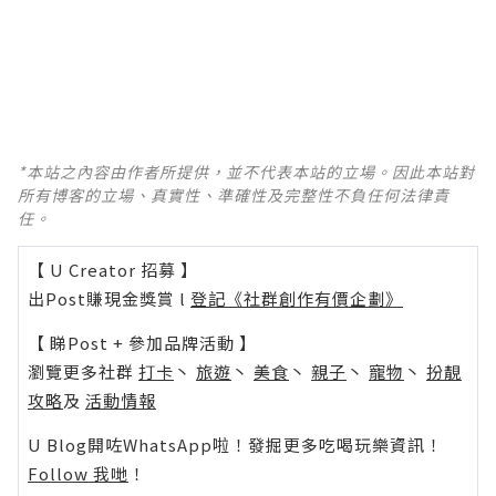
*本站之內容由作者所提供，並不代表本站的立場。因此本站對
所有博客的立場、真實性、準確性及完整性不負任何法律責
任。
【 U Creator 招募 】
出Post賺現金獎賞 l
登記《社群創作有價企劃》
【 睇Post + 參加品牌活動 】
瀏覽更多社群
打卡
丶
旅遊
丶
美食
丶
親子
丶
寵物
丶
扮靚
攻略
及
活動情報
U Blog開咗WhatsApp啦！發掘更多吃喝玩樂資訊！
Follow 我哋
！