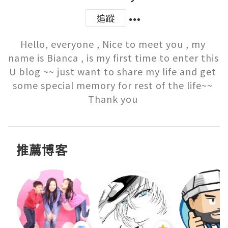
追蹤
Hello, everyone , Nice to meet you , my 
name is Bianca , is my first time to enter this 
U blog ~~ just want to share my life and get 
some special memory for rest of the life~~ 
Thank you 
推薦博客