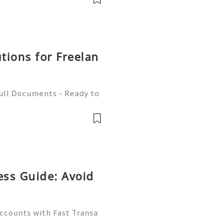
utions for Freelan
Full Documents - Ready to
580) 771-7982 ✈️ Telegra
mZone 📧 Email:
ess Guide: Avoid
Accounts with Fast Transa