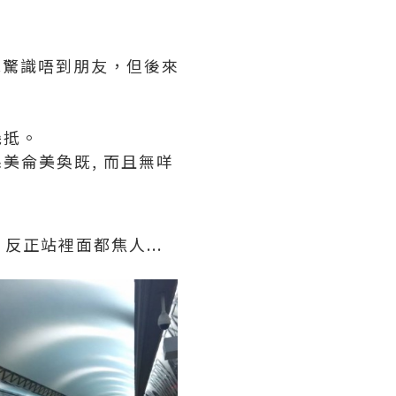
幾驚識唔到朋友，但後來
幾抵。
美侖美奐既, 而且無咩
正站裡面都焦人...