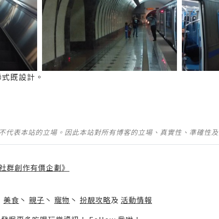
聯式既設計。
並不代表本站的立場。因此本站對所有博客的立場、真實性、準確性
社群創作有價企劃》
】
丶
美食
丶
親子
丶
寵物
丶
扮靚攻略
及
活動情報