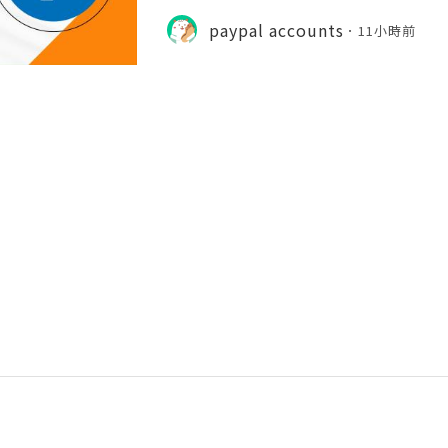
ction Speeds In the hyper-competi
026, transaction speed is the ultim
paypal accounts
11小時前
er you are bidding on a