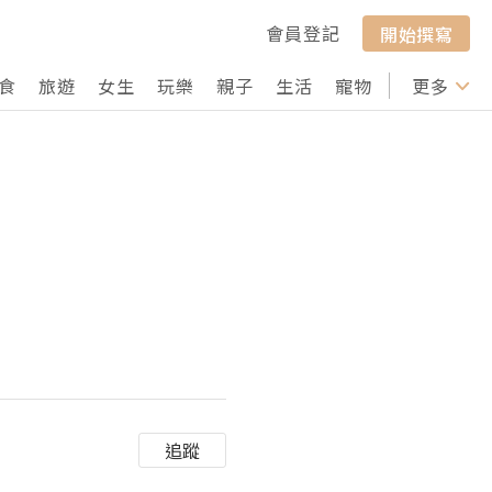
會員登記
開始撰寫
食
旅遊
女生
玩樂
親子
生活
寵物
行山
更多
打卡
追蹤