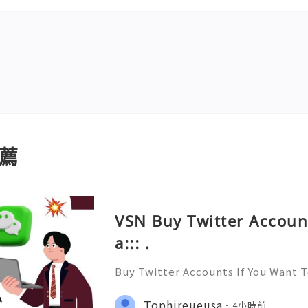
薦
VSN Buy Twitter Accoun
a::: .
Buy Twitter Accounts If You Want 
yone and Get to know Everyone. Y
Social network and have Likes, Fo
Tophireueusa
4小時前