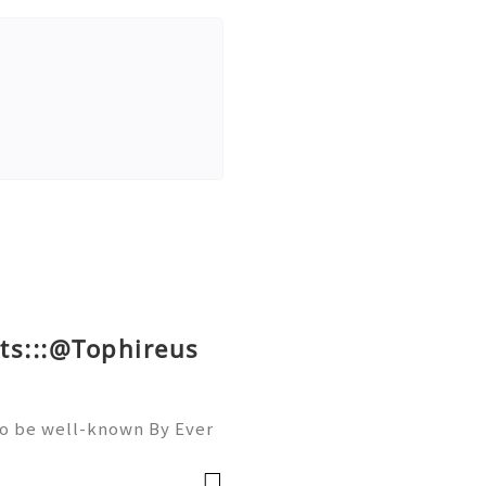
ts:::@Tophireus
To be well-known By Ever
ou must Be A member Of A
llowers, Comments, And S