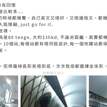
所有回憶
較多....
ge的時候都幾驚，自己英文又唔好，又唔識俄文，都
, just go for it.
既樣。
80 tenge, 大約$3hkd, 不論另距離，其實都
10個站,每個站都有唔同既設計,每一個地鐵站都係
坐。
，佢條電梯長到見唔到底，次次我搭都選擇坐係到，反
點擊圖片放大