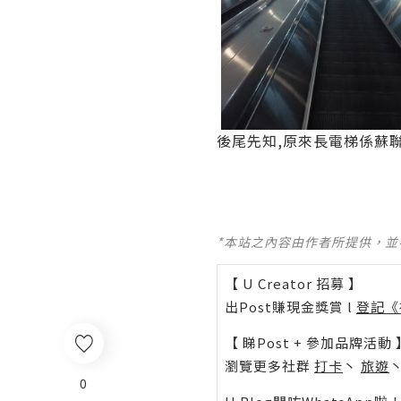
後尾先知,原來長電梯係蘇
*本站之內容由作者所提供，
【 U Creator 招募 】
出Post賺現金獎賞 l
登記《
【 睇Post + 參加品牌活動 
瀏覽更多社群
打卡
丶
旅遊
0