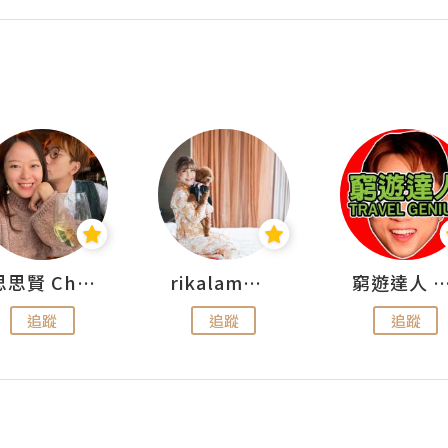
思思賢 ChillMyBabe
rikalammm
窮遊達人 Mr.TravelGe
追蹤
追蹤
追蹤