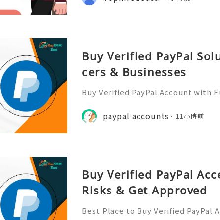
hares On All Of Your Posts. W
Buy Verified PayPal Sol
cers & Businesses
Buy Verified PayPal Account with 
Use Contact Info 📞 WhatsApp: +1 (
m: @BuySmmZone ✅ Skype: BuySm
paypal accounts
11小時前
Buy Verified PayPal Acc
Risks & Get Approved
Best Place to Buy Verified PayPal 