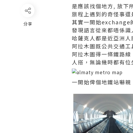
是應該找個地方, 放下
旅程上遇到的奇怪事還是比
其實一開始exchan
分享
發現語言從來都唔係識人既障礙
哈薩克人都是近亞洲人
阿拉木圖既公共交通工具是
阿拉木圖得一條鐵路線，
人搭，無論幾時都有位
一開始俾個地鐵站嚇親