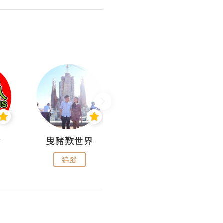
nius
曳豬歎世界
Koalascities (^O^)! @ UTravel
追蹤
追蹤