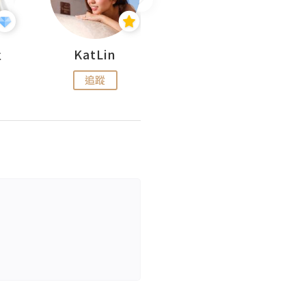
杜
KatLin
Missmiki 米奇小姐
追蹤
追蹤