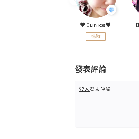
LoveCath 夏沫
♥Eunice♥
追蹤
追蹤
發表評論
登入
發表評論