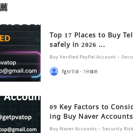
薦
Top 17 Places to Buy T
safely in 2026 ...
Buy Verified PayPal Account – Secur
ncerns, and Safe Alternatives (Com
INSTANT REPLY GUARANTEED ✨🔥⚡️
fgtr7i8
7分鐘前
etpvatop ⚡️📢👤🔔 Telegram Usern
09 Key Factors to Cons
ing Buy Naver Accounts.
Buy Naver Accounts – Security Ris