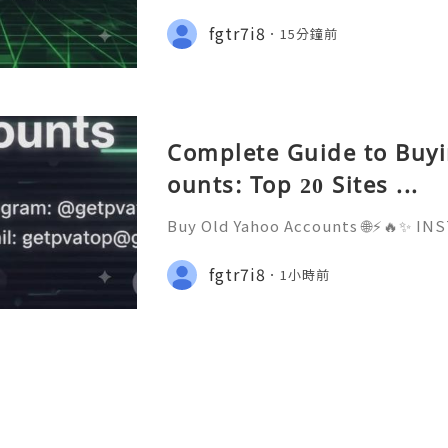
nd Safe Alternatives (Complete Gu
REPLY GUARANTEED ✨🔥⚡️🌐 ⚡️📱💬
fgtr7i8
15分鐘前
⚡️📢👤🔔 Telegram Username: @ge
Complete Guide to Buy
ounts: Top 20 Sites ...
Buy Old Yahoo Accounts 🌐⚡️🔥✨ 
D ✨🔥⚡️🌐 ⚡️📱💬🚀 Telegram: @getp
sername: @getpvatop ⚡️📧💌📨 Ema
fgtr7i8
1小時前
⚡️💜💬🎧 Discord Community: getpv