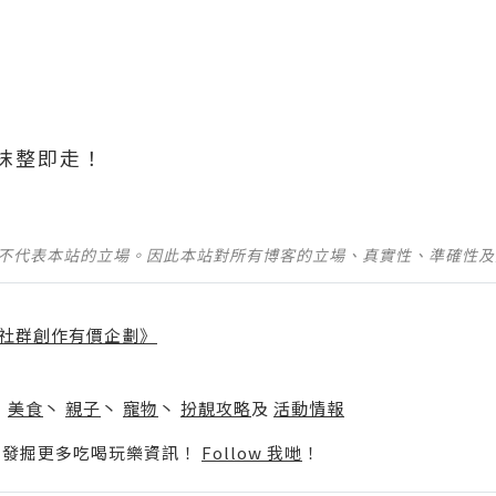
抹整即走！
並不代表本站的立場。因此本站對所有博客的立場、真實性、準確性
社群創作有價企劃》
】
丶
美食
丶
親子
丶
寵物
丶
扮靚攻略
及
活動情報
p啦！發掘更多吃喝玩樂資訊！
Follow 我哋
！