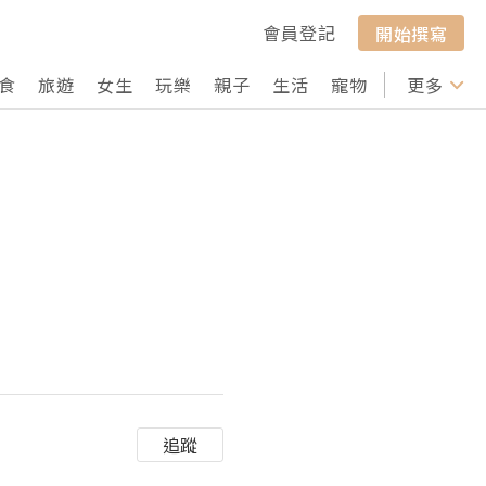
會員登記
開始撰寫
食
旅遊
女生
玩樂
親子
生活
寵物
行山
更多
打卡
追蹤