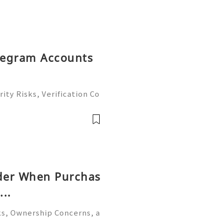
elegram Accounts
ity Risks, Verification Co
plete Guide 2026) 🌐⚡️🔥✨
 ⚡️📱💬🚀 Telegram: @g
ame
ider When Purchas
..
ks, Ownership Concerns, a