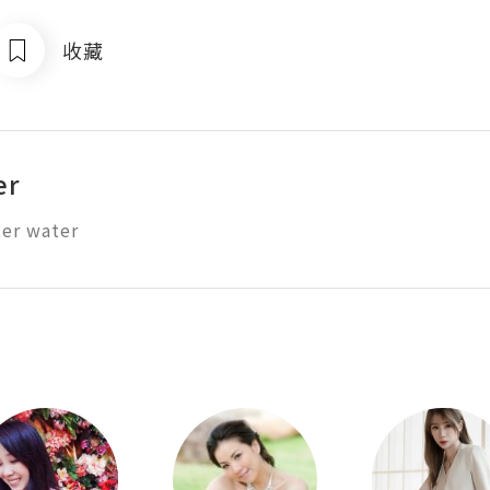
收藏
er
er water