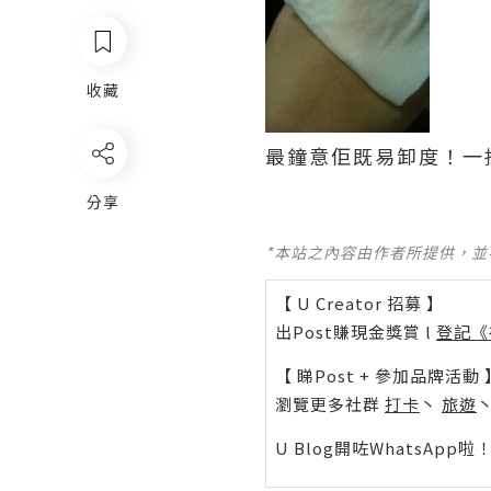
收藏
最鐘意佢既易卸度！一
分享
*本站之內容由作者所提供，
【 U Creator 招募 】
出Post賺現金獎賞 l
登記《
【 睇Post + 參加品牌活動 
瀏覽更多社群
打卡
丶
旅遊
U Blog開咗WhatsAp