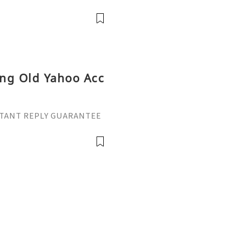
ide 2026) 🌐⚡️🔥✨ INSTANT
🚀 Telegram: @getpvatop
tpvatop
ing Old Yahoo Acc
INSTANT REPLY GUARANTEE
vatop ⚡️📢👤🔔 Telegram U
il: getpvatop@gmail.com
atop ⚡️🌍🔗💻 Web