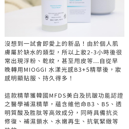
沒想到一試會即愛上的新品！由於個人肌
膚屬於缺水的類型，所以上妝2-3小時後很
常出現浮粉、乾紋，甚至甩皮等...自從早
晚轉用MIOGGI 水漾光感B3+5精華後，妝
感明顯貼服、持久得多！
這款精華獲韓國MFDS美白及抗皺功能認證
之醫學補濕精華，蘊含維他命B3、B5、透
明質酸及胜肽等高效成分，同時具備抗炎
修復、補濕鎖水、水嫩再生、抗氧緊緻等