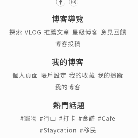
追蹤
發佈於 2023.09.08
超多朋友都係夏天生日嘅寶寶～所以最近
食過嘅強糕真係10隻手指都數唔晒！每次
揀蛋糕都會想試下新嘢，但同事又好驚中
伏….今日就嚟同大家分享下最近食過，3款
非常值得推介俾大家嘅蛋糕！