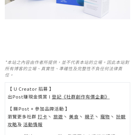
*本站之內容由作者所提供，並不代表本站的立場。因此本站對
所有博客的立場、真實性、準確性及完整性不負任何法律責
任。
【 U Creator 招募 】
出Post賺現金獎賞 l
登記《社群創作有價企劃》
【 睇Post + 參加品牌活動 】
瀏覽更多社群
打卡
丶
旅遊
丶
美食
丶
親子
丶
寵物
丶
扮靚
攻略
及
活動情報