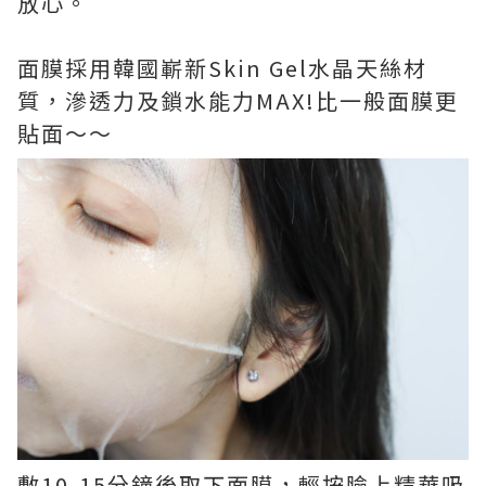
放心。
面膜採用韓國嶄新Skin Gel水晶天絲材
質，滲透力及鎖水能力MAX!比一般面膜更
貼面～～
敷10-15分鐘後取下面膜，輕按臉上精華吸