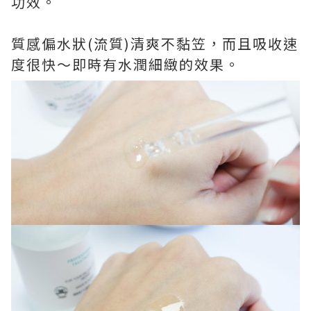
功效。
質感偏水狀(流質)清爽不黏笠，而且吸收速
度很快～即時有水潤細緻的效果。