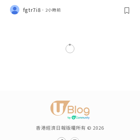
fgtr7i8
2小時前
美食
3款蛋糕推介🍰! 性價比超高IG
小店/打卡able/減肥都食得?!
瀏覽次數:2944
白日夢女生Nuts