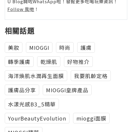
U Blog開咗WhatsApp啦！發掘更多吃喝玩樂資訊！
Follow 我哋
！
相關話題
美妝
MIOGGI
時尚
護膚
轉季護膚
乾燥肌
好物推介
海洋煥肌水潤再生面膜
我要肌齡定格
‪護膚品分享‬
MIOGGI皇牌產品‬‬
水漾光感B3_5精華
YourBeautyEvolution
mioggi面膜