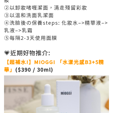
➁以卸妝啫喱潔面，清走殘留彩妝
➂以溫和洗面乳潔面
④洗臉後の保養steps: 化妝水–>精華液–>
乳液–>乳霜
⑤每隔2-3天使用面膜
💗近期好物推介:
【超補水!】MIOGGI 「水漾光感B3+5精
華」
($390 / 30ml)