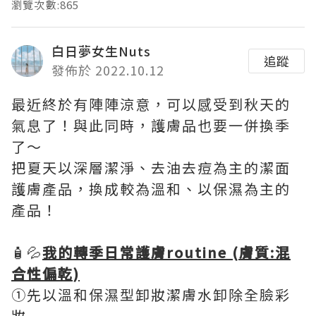
瀏覽次數:865
白日夢女生Nuts
追蹤
發佈於 2022.10.12
最近終於有陣陣涼意，可以感受到秋天的
氣息了！與此同時，護膚品也要一併換季
了～
把夏天以深層潔淨、去油去痘為主的潔面
護膚產品，換成較為溫和、以保濕為主的
產品！
🧴💦
我的轉季日常護膚routine (膚質:混
合性偏乾)
➀先以溫和保濕型卸妝潔膚水卸除全臉彩
妝