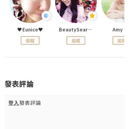
h 夏沫
♥Eunice♥
BeautySearch
Amy N
追蹤
追蹤
追蹤
發表評論
登入
發表評論