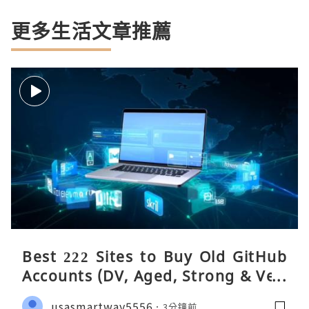
更多生活文章推薦
Best 222 Sites to Buy Old GitHub
Accounts (DV, Aged, Strong & Veri
fied)
usasmartway5556
3分鐘前