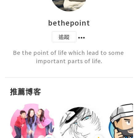
bethepoint
追蹤
Be the point of life which lead to some 
important parts of life.
推薦博客