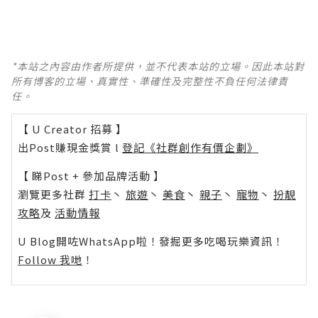
*本站之內容由作者所提供，並不代表本站的立場。因此本站對
所有博客的立場、真實性、準確性及完整性不負任何法律責
任。
【 U Creator 招募 】
出Post賺現金獎賞 l
登記《社群創作有價企劃》
【 睇Post + 參加品牌活動 】
瀏覽更多社群
打卡
丶
旅遊
丶
美食
丶
親子
丶
寵物
丶
扮靚
攻略
及
活動情報
U Blog開咗WhatsApp啦！發掘更多吃喝玩樂資訊！
Follow 我哋
！