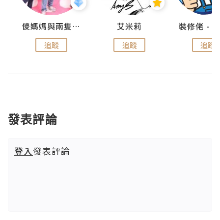
點滴
儍媽媽與兩隻小魔怪之家
艾米莉
追蹤
追蹤
追蹤
發表評論
登入
發表評論