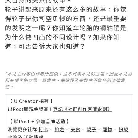
轮子讲起来原来还有这么多的故事，你觉
得轮子是你司空见惯的东西，还是最重要
的发明之一呢？你知道车轮胎的钢轱辘是
为什么做凹凸的不同设计吗？如果你知
道，可否告诉大家也知道？
*本站之內容由作者所提供，並不代表本站的立場。因此本站對
所有博客的立場、真實性、準確性及完整性不負任何法律責
任。
【 U Creator 招募 】
出Post賺現金獎賞 l
登記《社群創作有價企劃》
【 睇Post + 參加品牌活動 】
瀏覽更多社群
打卡
丶
旅遊
丶
美食
丶
親子
丶
寵物
丶
扮靚
攻略
及
活動情報