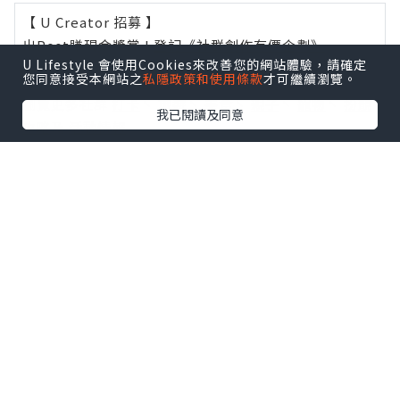
【 U Creator 招募 】
出Post賺現金獎賞 l
登記《社群創作有價企劃》
U Lifestyle 會使用Cookies來改善您的網站體驗，請確定
您同意接受本網站之
私隱政策和使用條款
才可繼續瀏覽。
【 睇Post + 參加品牌活動 】
瀏覽更多社群
打卡
丶
旅遊
丶
美食
丶
親子
丶
寵物
丶
扮靚
我已閱讀及同意
攻略
及
活動情報
U Blog開咗WhatsApp啦！發掘更多吃喝玩樂資訊！
Follow 我哋
！
相關話題
betenlicht