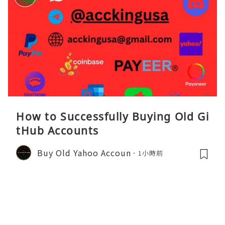
How to Successfully Buying Old Gi
tHub Accounts
Buy Old Yahoo Accoun
1小時前