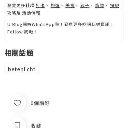
瀏覽更多社群
打卡
丶
旅遊
丶
美食
丶
親子
丶
寵物
丶
扮靚
攻略
及
活動情報
U Blog開咗WhatsApp啦！發掘更多吃喝玩樂資訊！
Follow 我哋
！
相關話題
betenlicht
0個讚好
收藏