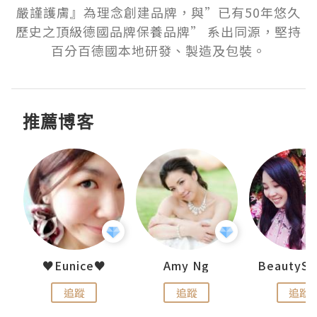
嚴謹護膚』為理念創建品牌，與”已有50年悠久
歷史之頂級德國品牌保養品牌” 系出同源，堅持
百分百德國本地研發、製造及包裝。
推薦博客
h 夏沫
♥Eunice♥
Amy Ng
追蹤
追蹤
追蹤