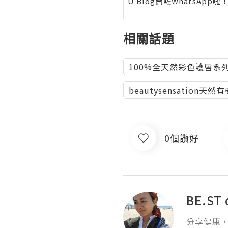
U Blog開咗WhatsAp
相關話題
100%全天然彩色護唇系
beautysensation天
0個讚好
BE.ST 
分享健康，