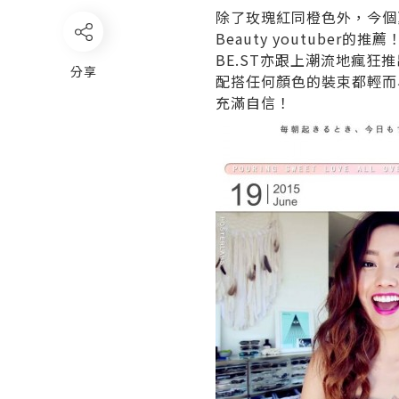
除了玫瑰紅同橙色外，今個
Beauty youtuber的
BE.ST亦跟上潮流地瘋狂
分享
配搭任何顏色的裝束都輕而
充滿自信！