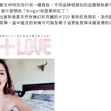
夏天仲特別流行另一種唇色。不同品牌相類似的這種顏色都
推薦！是什麼顏色？Bingo!就是紫粉紅了！
推出最新春夏天然有機幻彩亮麗的＃220 紫粉紅色唇彩，為
易舉。當中蘊含的有機可可脂及椰子油更能發揮深層滋潤的