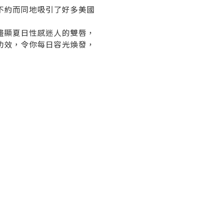
不約而同地吸引了好多美國
你盡顯夏日性感迷人的雙唇，
功效，令你每日容光煥發，