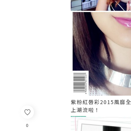
紫粉紅唇彩2015風靡
上潮流啦！
0