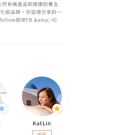
天然有機產品和健康的養生
機護膚化妝品牌。在這裡分享的一
low我地FB &amp; IG 
杜
KatLin
Missmiki 米奇小姐
追蹤
追蹤