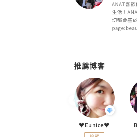
ANAT
生活！AN
切都會基於事實
page:beau
推薦博客
LoveCath 夏沫
♥Eunice♥
追蹤
追蹤