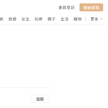
會員登記
開始撰寫
食
旅遊
女生
玩樂
親子
生活
寵物
行山
更多
打卡
追蹤