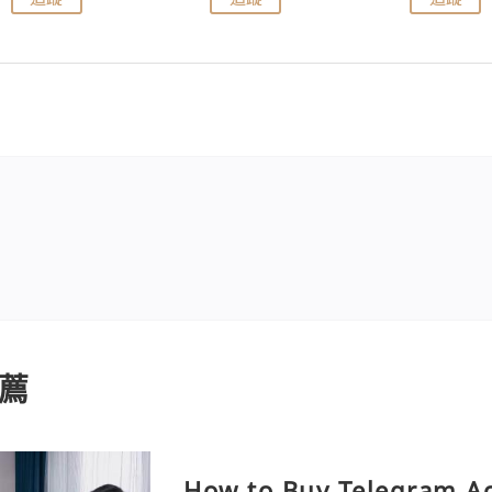
薦
How to Buy Telegram Ac