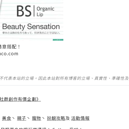
色隨意搭配！
onco.com
並不代表本站的立場。因此本站對所有博客的立場、真實性、準確性
社群創作有價企劃》
】
丶
美食
丶
親子
丶
寵物
丶
扮靚攻略
及
活動情報