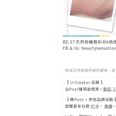
BE.ST天然有機唇彩共6
FB & IG: beautysensati
*本站之內容由作者所提供，
【 U Creator 招募 】
出Post賺現金獎賞 l
登記《
【 睇Post + 參加品牌活動 
瀏覽更多社群
打卡
丶
旅遊