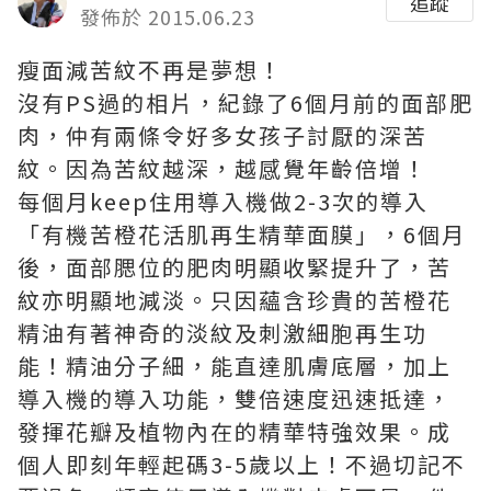
追蹤
發佈於 2015.06.23
瘦面減苦紋不再是夢想！
沒有PS過的相片，紀錄了6個月前的面部肥
肉，仲有兩條令好多女孩子討厭的深苦
紋。因為苦紋越深，越感覺年齡倍增！
每個月keep住用導入機做2-3次的導入
「有機苦橙花活肌再生精華面膜」，6個月
後，面部腮位的肥肉明顯收緊提升了，苦
紋亦明顯地減淡。只因蘊含珍貴的苦橙花
精油有著神奇的淡紋及刺激細胞再生功
能！精油分子細，能直達肌膚底層，加上
導入機的導入功能，雙倍速度迅速抵達，
發揮花瓣及植物內在的精華特強效果。成
個人即刻年輕起碼3-5歲以上！不過切記不