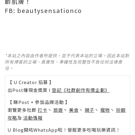
齡肌膚！
FB: beautysensationco
*本站之內容由作者所提供，並不代表本站的立場。因此本站對
所有博客的立場、真實性、準確性及完整性不負任何法律責
任。
【 U Creator 招募 】
出Post賺現金獎賞 l
登記《社群創作有價企劃》
【 睇Post + 參加品牌活動 】
瀏覽更多社群
打卡
丶
旅遊
丶
美食
丶
親子
丶
寵物
丶
扮靚
攻略
及
活動情報
U Blog開咗WhatsApp啦！發掘更多吃喝玩樂資訊！