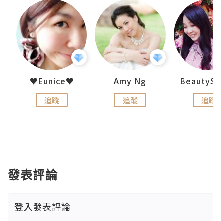
h 夏沫
♥Eunice♥
Amy Ng
追蹤
追蹤
追蹤
發表評論
登入
發表評論