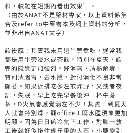
和，較難在短期內看出效果’。
（由於ANAT不是藥材專家，以上資料係集
合及refer to中藥書本及網上資料的分析，
並非出自ANAT文字）
飲後感：其實我未用過牛蒡煮吃，通常我
都是用牛蒡浸水或茶飲。特別在夏天，飲
完的感覺更加強烈。好消暑，清熱解毒，
特別清腸胃，去水腫，對付消化不良非常
顯著。如果近排吃多左煎炸野，又或者夜
訓，失眠，早上吃完早餐後沖一杯牛蒡
茶，D火氣會感覺消左不少！
其實一到夏天
人就會特別燥，翻office工既水腫現象更加
明顯。因為日日係冷氣下工作，對腳一放
工後就好似拖住幾斤重的大石，小腿變到