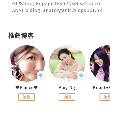
FB &amp; IG page:beautysensationco. 
ANAT's blog: anatorganic.blogspot.hk
推薦博客
h 夏沫
♥Eunice♥
Amy Ng
追蹤
追蹤
追蹤