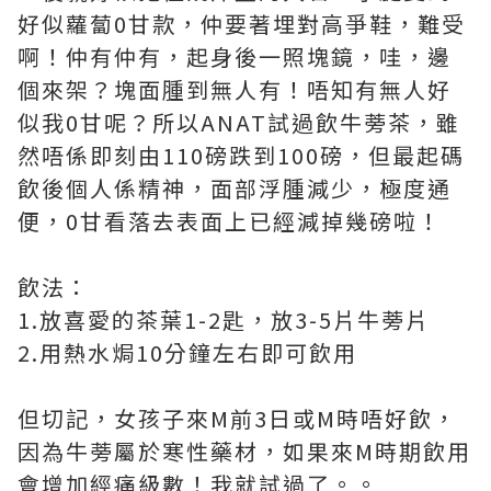
好似蘿蔔0甘款，仲要著埋對高爭鞋，難受
啊！仲有仲有，起身後一照塊鏡，哇，邊
個來架？塊面腫到無人有！唔知有無人好
似我0甘呢？所以ANAT試過飲牛蒡茶，雖
然唔係即刻由110磅跌到100磅，但最起碼
飲後個人係精神，面部浮腫減少，極度通
便，0甘看落去表面上已經減掉幾磅啦！
飲法：
1.放喜愛的茶葉1-2匙，放3-5片牛蒡片
2.用熱水焗10分鐘左右即可飲用
但切記，女孩子來M前3日或M時唔好飲，
因為牛蒡屬於寒性藥材，如果來M時期飲用
會增加經痛級數！我就試過了。。