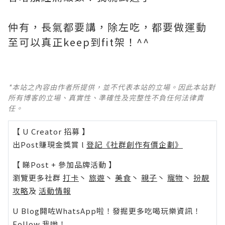
仲有，長氣都要講，除左吃，都要做運動
至可以真正keep到fit架！^^
*本站之內容由作者所提供，並不代表本站的立場。因此本站對
所有博客的立場、真實性、準確性及完整性不負任何法律責
任。
【 U Creator 招募 】
出Post賺現金獎賞 l
登記《社群創作有價企劃》
【 睇Post + 參加品牌活動 】
瀏覽更多社群
打卡
丶
旅遊
丶
美食
丶
親子
丶
寵物
丶
扮靚
攻略
及
活動情報
U Blog開咗WhatsApp啦！發掘更多吃喝玩樂資訊！
Follow 我哋
！