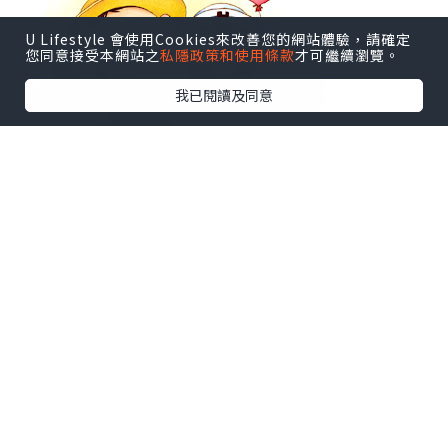
U Lifestyle 會使用Cookies來改善您的網站體驗，請確定
您同意接受本網站之
私隱政策和使用條款
才可繼續瀏覽。
我已閱讀及同意
圖片來源：http://ps04551.pixnet.net/blog/post/31688519-關心%3F觀心%3F開
心%3F
十來歲時聽到呢個節日真係開心到訓唔著
覺，因為呢日一定係自己大曬，叫亞媽買
雪糕，
睇戲
，
吃飯，買衫，打機。。亞媽
都會SAY YES！以前真係好傻好天真！