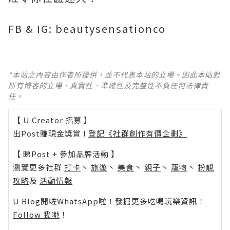
FB & IG: beautysensationco
*本站之內容由作者所提供，並不代表本站的立場。因此本站對
所有博客的立場、真實性、準確性及完整性不負任何法律責
任。
【 U Creator 招募 】
出Post賺現金獎賞 l
登記《社群創作有價企劃》
【 睇Post + 參加品牌活動 】
瀏覽更多社群
打卡
丶
旅遊
丶
美食
丶
親子
丶
寵物
丶
扮靚
攻略
及
活動情報
U Blog開咗WhatsApp啦！發掘更多吃喝玩樂資訊！
Follow 我哋
！