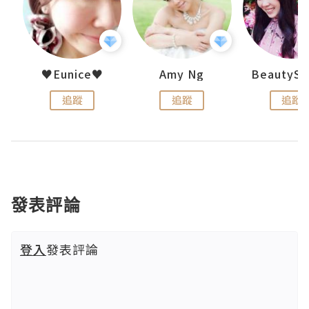
h 夏沫
♥Eunice♥
Amy Ng
追蹤
追蹤
追蹤
發表評論
登入
發表評論