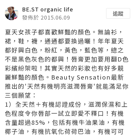
BE.ST organic life
追蹤
發佈於 2015.06.09
夏天女孩子都喜歡鮮豔的顏色。無論衫，
裙，鞋，襪，通通都要換過曬！年年夏天
都好興白色，粉紅，黃色，藍色等，總之
不是黑色灰色的都興！唇膏更加要用翻D色
彩繽紛架啦！其實天然的彩妝也有好多靚
麗鮮豔的顏色。Beauty Sensation最新
推出的'天然有機明亮滋潤唇膏'就能滿足你
三個願望：
1）全天然＋有機認證成份，滋潤保濕和上
色程度令你唇部一試立即愛不釋口！有機
含量超過85%，包括有機牛油果油，有機
椰子油，有機抗氧化荷荷巴油，有機可可