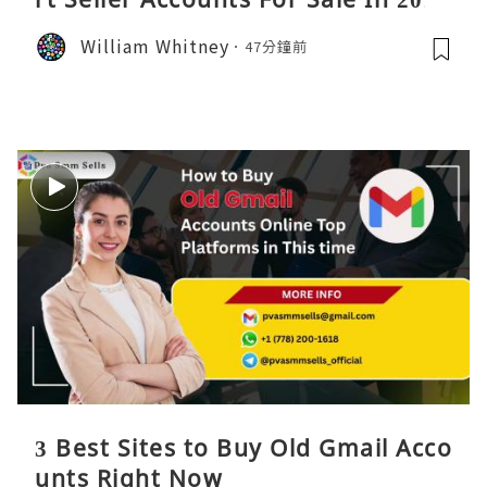
William Whitney
47分鐘前
3 Best Sites to Buy Old Gmail Acco
unts Right Now