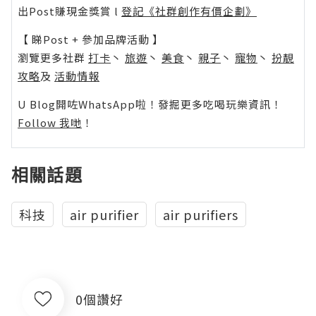
出Post賺現金獎賞 l
登記《社群創作有價企劃》
【 睇Post + 參加品牌活動 】
瀏覽更多社群
打卡
丶
旅遊
丶
美食
丶
親子
丶
寵物
丶
扮靚
攻略
及
活動情報
U Blog開咗WhatsApp啦！發掘更多吃喝玩樂資訊！
Follow 我哋
！
相關話題
科技
air purifier
air purifiers
0個讚好