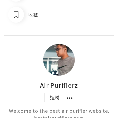
收藏
Air Purifierz
追蹤
Welcome to the best air purifier website.

bestairpurifierz.com
