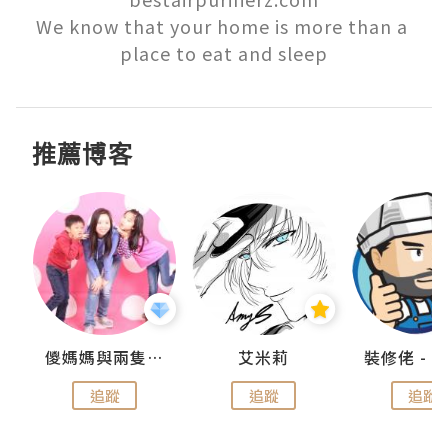
We know that your home is more than a 
place to eat and sleep
推薦博客
點滴
儍媽媽與兩隻小魔怪之家
艾米莉
追蹤
追蹤
追蹤