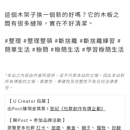
這個木架子換一個新的好嗎？它的木板之
間有很多縫隙，實在不好清潔。
#整理 #整理整頓 #斷捨離 #斷捨離練習 #
簡單生活 #極簡 #極簡生活 #學習極簡生活
*本站之內容由作者所提供，並不代表本站的立場。因此本站對
所有博客的立場、真實性、準確性及完整性不負任何法律責
任。
【 U Creator 招募 】
出Post賺現金獎賞 l
登記《社群創作有價企劃》
【 睇Post + 參加品牌活動 】
瀏覽更多社群
打卡
丶
旅遊
丶
美食
丶
親子
丶
寵物
丶
扮靚