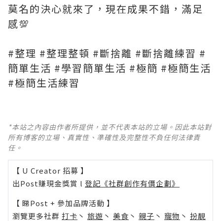
莫名的決心就來了，現在成果不錯，滿足
感💯
#整理 #整理整頓 #斷捨離 #斷捨離練習 #
簡單生活 #學習簡單生活 #極簡 #極簡生活
#極簡生活練習
*本站之內容由作者所提供，並不代表本站的立場。因此本站對
所有博客的立場、真實性、準確性及完整性不負任何法律責
任。
【 U Creator 招募 】
出Post賺現金獎賞 l
登記《社群創作有價企劃》
【 睇Post + 參加品牌活動 】
瀏覽更多社群
打卡
丶
旅遊
丶
美食
丶
親子
丶
寵物
丶
扮靚