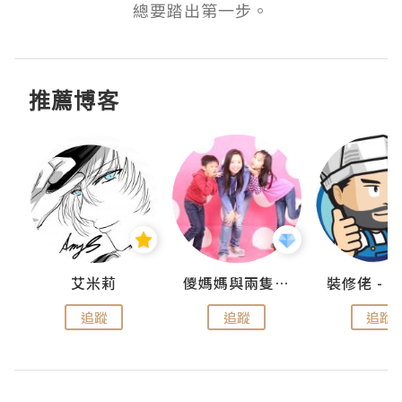
總要踏出第一步。
推薦博客
點滴
艾米莉
儍媽媽與兩隻小魔怪之家
追蹤
追蹤
追蹤