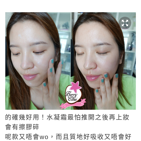
的確幾好用！水凝霜最怕推開之後再上妝
會有擦膠碎
呢款又唔會wo，而且質地好吸收又唔會好