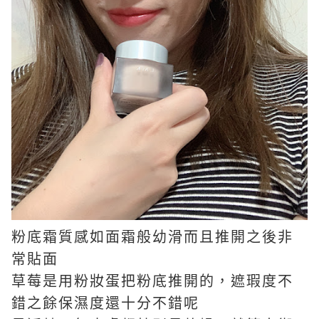
粉底霜質感如面霜般幼滑而且推開之後非
常貼面
草莓是用粉妝蛋把粉底推開的，遮瑕度不
錯之餘保濕度還十分不錯呢