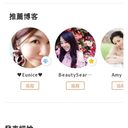
推薦博客
h 夏沫
♥Eunice♥
BeautySearch
Amy N
追蹤
追蹤
追蹤