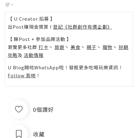
任。
【 U Creator 招募 】
出Post賺現金獎賞 l
登記《社群創作有價企劃》
【 睇Post + 參加品牌活動 】
瀏覽更多社群
打卡
丶
旅遊
丶
美食
丶
親子
丶
寵物
丶
扮靚
攻略
及
活動情報
U Blog開咗WhatsApp啦！發掘更多吃喝玩樂資訊！
Follow 我哋
！
0個讚好
收藏