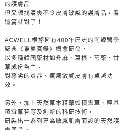
的護膚品
但又想找清爽不令皮膚敏感的護膚品，看
這篇就對了！
ACWELL根據擁有400年歷史的南韓醫學
聖典《東醫寶鑑》概念研發，
以多種韓國藥材如升麻、葛根、芍藥、甘
草成份為主。
對惡劣的炎症、瘙癢敏感皮膚有卓越功
效。
另外，加上天然草本精華如積雪草、羥基
積雪草苷等及創新的科研技術，
研製出一系列專為敏感肌膚而設的天然護