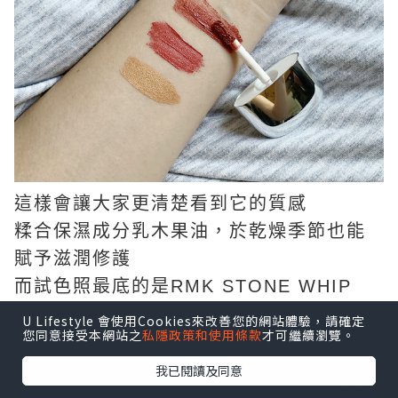
這樣會讓大家更清楚看到它的質感
糅合保濕成分乳木果油，於乾燥季節也能
賦予滋潤修護
而試色照最底的是RMK STONE WHIP
EYES 柔滑速乾眼影霜03色
U Lifestyle 會使用Cookies來改善您的網站體驗，請確定
您同意接受本網站之
私隱政策和使用條款
才可繼續瀏覽。
都均以忌廉般潤澤做基底，順滑貼眼
我已閱讀及同意