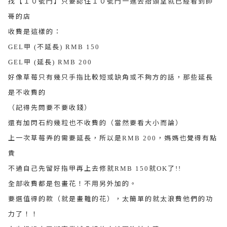
找【１０號門】只要認住１０號門一進去抬頭望就已經看到帥
哥的店
收費是這樣的：
甲
不延長
GEL
(
) RMB 150
甲
延長
GEL
(
) RMB 200
好像草莓只有幾只手指比較短或缺角或不夠方的話，那些延長
是不收費的
（記得先問要不要收錢）
還有加閃石約幾粒也不收費的（當然要看大小而論）
上一次草莓弄的需要延長，所以是
，媽媽也覺得有點
RMB 200
貴
不過自己先留好指甲再上去修就
就
了
RMB 150
OK
!!
全部收費都是包畫花！不用另外加的。
要選值得的款（就是畫難的花），太簡單的就太浪費他們的功
力了！！