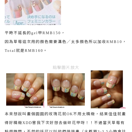
平時不延長的
甲
，
gel
RMB150
因為草莓這次用的顏色需要溝色／太多顏色所以加收
，
RMB10
就是
。
Total
RMB160
點擊圖片放大
本來想說叫畫個圓圓的玫瑰花就
不用太精緻，結果佳佳就畫
OK
得好精緻
害我下次好想去做碎花甲呀！！不過當天草莓有
XDD
點趕時間，不然的話可以叫他們慢慢畫（大概預
小時會比
3-3.5