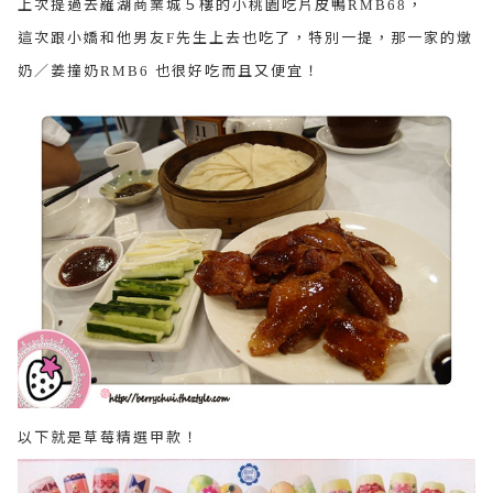
上次提過去羅湖商業城５樓的小桃園吃片皮鴨
，
RMB68
這次跟小嬌和他男友
先生上去也吃了，特別一提，那一家的燉
F
奶／姜撞奶
也很好吃而且又便宜！
RMB6
以下就是草莓精選甲款！