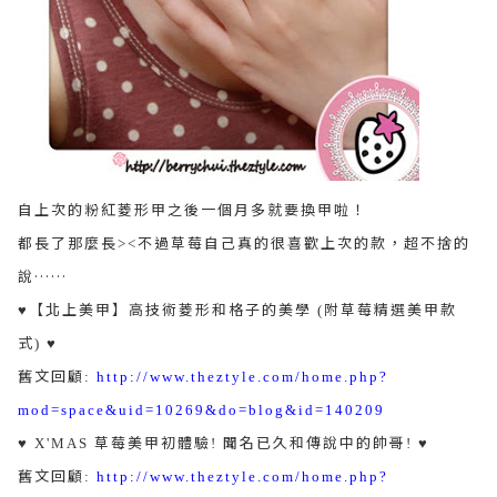
自上次的粉紅菱形甲之後一個月多就要換甲啦！
都長了那麼長
不過草莓自己真的很喜歡上次的款，超不捨的
><
說……
【北上美甲】高技術菱形和格子的美學
附草莓精選美甲款
♥
(
式
) ♥
舊文回顧
:
http://www.theztyle.com/home.php?
mod=space&uid=10269&do=blog&id=140209
草莓美甲初體驗
聞名已久和傳說中的帥哥
♥ X'MAS
!
! ♥
舊文回顧
:
http://www.theztyle.com/home.php?