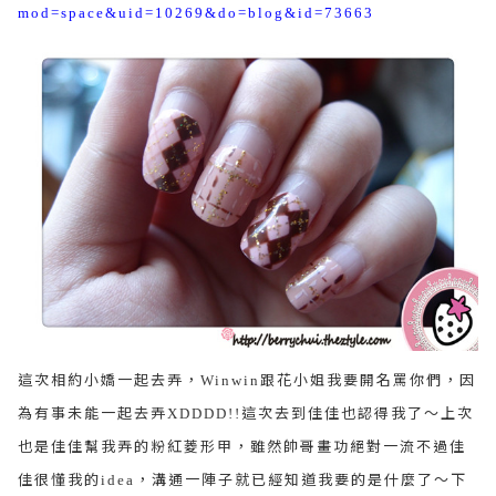
mod=space&uid=10269&do=blog&id=73663
這次相約小嬌一起去弄，
跟花小姐我要開名罵你們，因
Winwin
為有事未能一起去弄
這次去到佳佳也認得我了～上次
XDDDD!!
也是佳佳幫我弄的粉紅菱形甲，雖然帥哥畫功絕對一流不過佳
佳很懂我的
，溝通一陣子就已經知道我要的是什麼了～下
idea