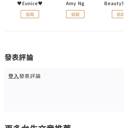
h 夏沫
♥Eunice♥
Amy Ng
追蹤
追蹤
追蹤
發表評論
登入
發表評論