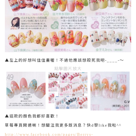
▲左上的好想叫佳佳畫喔！不過他應該想殺死我吧
～
-____-
點擊圖片放大
▲這款的顏色我都好喜歡！
草莓專頁開通喇！想關注我更多既消息？快
黎
我啦
d
like
^^
http://www.facebook.com/pages/Berrys-