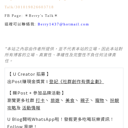
Talk/301019826603718
＊
＊
FB Page:
Berry's Talk
這裡可以聯絡我
:
Berry1437@hotmail.com
*本站之內容由作者所提供，並不代表本站的立場。因此本站對
所有博客的立場、真實性、準確性及完整性不負任何法律責
任。
【 U Creator 招募 】
出Post賺現金獎賞 l
登記《社群創作有價企劃》
【 睇Post + 參加品牌活動 】
瀏覽更多社群
打卡
丶
旅遊
丶
美食
丶
親子
丶
寵物
丶
扮靚
攻略
及
活動情報
U Blog開咗WhatsApp啦！發掘更多吃喝玩樂資訊！
Follow 我哋
！