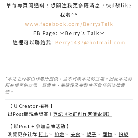
草莓專頁開通喇！想關注我更多既消息？快d黎like
我啦^^
www.facebook.com/BerrysTalk
FB Page: ＊Berry's Talk＊
這裡可以聯絡我:
Berry1437@hotmail.com
*本站之內容由作者所提供，並不代表本站的立場。因此本站對
所有博客的立場、真實性、準確性及完整性不負任何法律責
任。
【 U Creator 招募 】
出Post賺現金獎賞 l
登記《社群創作有價企劃》
【 睇Post + 參加品牌活動 】
瀏覽更多社群
打卡
丶
旅遊
丶
美食
丶
親子
丶
寵物
丶
扮靚