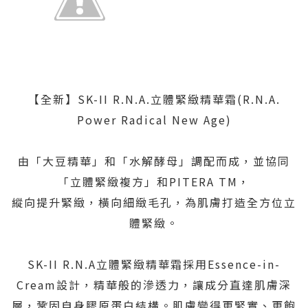
【全新】SK-II R.N.A.立體緊緻精華霜(R.N.A.
Power Radical New Age)
由「大豆精華」和「水解酵母」調配而成，並協同
「立體緊緻複方」和PITERA TM，
縱向提升緊緻，橫向細緻毛孔，為肌膚打造全方位立
體緊緻。
SK-II R.N.A立體緊緻精華霜採用Essence-in-
Cream設計，精華般的滲透力，讓成分直達肌膚深
層，鞏固自身膠原蛋白結構。肌膚變得更緊實、更飽