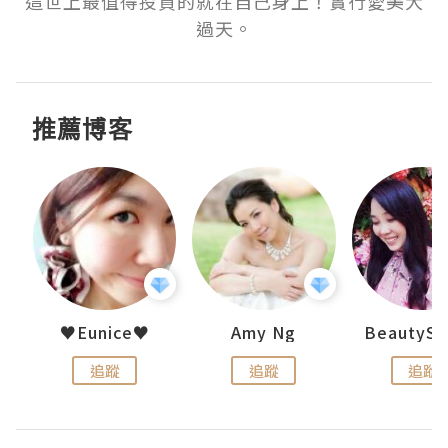
這世上最值得投資的就在自己身上！實行愛美大
過天。
推薦博客
h 夏沫
♥Eunice♥
Amy Ng
追蹤
追蹤
追蹤