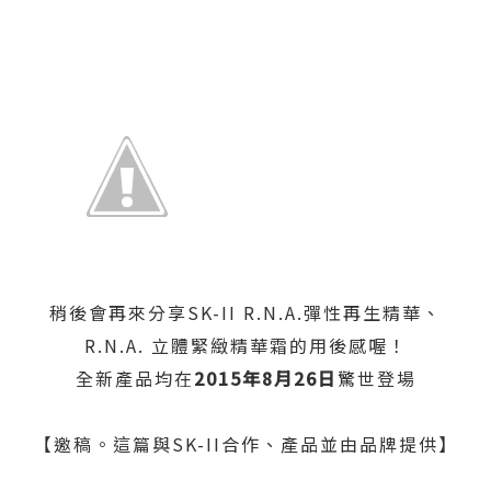
稍後會再來分享SK-II R.N.A.彈性再生精華、
R.N.A. 立體緊緻精華霜的用後感喔！
全新產品均在
2015
年
8
月
26
日
驚世登場
【邀稿。這篇與SK-II合作、產品並由品牌提供】