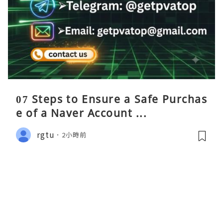
07 Steps to Ensure a Safe Purchas
e of a Naver Account ...
rgtu
2小時前