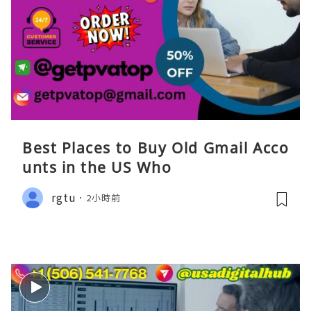
Best Places to Buy Old Gmail Acco
unts in the US Who
rgtu
2小時前