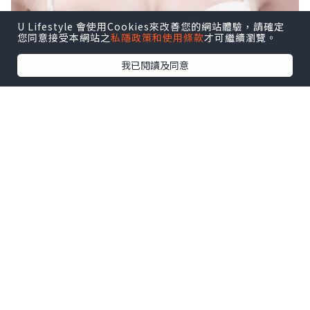
U Lifestyle 會使用Cookies來改善您的網站體驗，請確定
您同意接受本網站之
私隱政策和使用條款
才可繼續瀏覽。
我已閱讀及同意
胸部是女生散發自信魅力的
關鍵
無論是任何年齡的女生，都會希望擁有完
美身型，看起來婀娜多姿，並擁有S型曲
線。曾經有調查訪問了多位香港20-50歲女