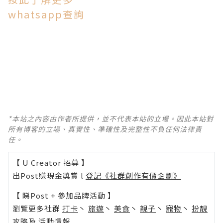
whatsapp查詢
*本站之內容由作者所提供，並不代表本站的立場。因此本站對
所有博客的立場、真實性、準確性及完整性不負任何法律責
任。
【 U Creator 招募 】
出Post賺現金獎賞 l
登記《社群創作有價企劃》
【 睇Post + 參加品牌活動 】
瀏覽更多社群
打卡
丶
旅遊
丶
美食
丶
親子
丶
寵物
丶
扮靚
攻略
及
活動情報