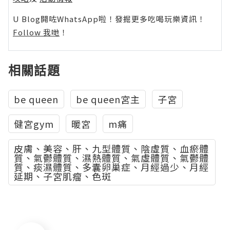
U Blog開咗WhatsApp啦！發掘更多吃喝玩樂資訊！
Follow 我哋
！
相關話題
be queen
be queen宮主
子宮
健宮gym
暖宮
m痛
皮膚、美容、肝、九型體質、陰虛質、血瘀體
質、氣鬱體質、濕熱體質、氣虛體質、氣鬱體
質、痰濕體質、多囊卵巢症、月經過少、月經
延期、子宮肌瘤、色斑