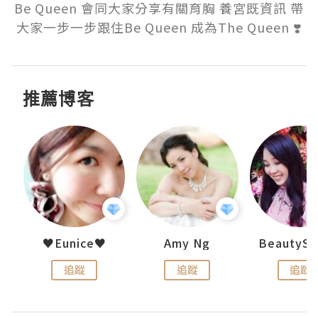
Be Queen 會同大家分享有關育胸 養宮既資訊 帶
大家一步一步跟住Be Queen 成為The Queen ❣️
推薦博客
h 夏沫
♥Eunice♥
Amy Ng
追蹤
追蹤
追蹤