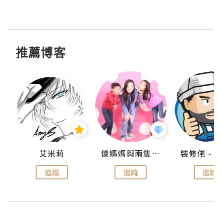
推薦博客
點滴
艾米莉
儍媽媽與兩隻小魔怪之家
追蹤
追蹤
追蹤