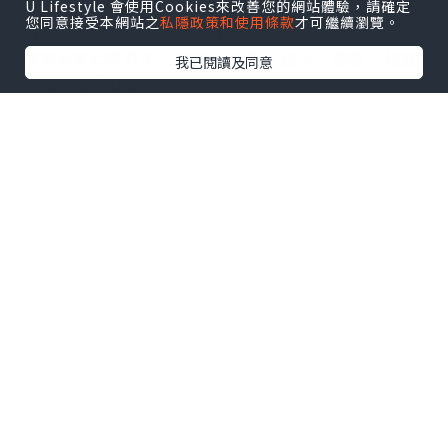
U Lifestyle 會使用Cookies來改善您的網站體驗，請確定
您同意接受本網站之
私隱政策和使用條款
才可繼續瀏覽。
【 睇Post + 參加品牌活動 】
瀏覽更多社群
打卡
丶
旅遊
丶
美食
丶
親子
丶
寵物
丶
扮靚
我已閱讀及同意
攻略
及
活動情報
U Blog開咗WhatsApp啦！發掘更多吃喝玩樂資訊！
Follow 我哋
！
0個讚好
收藏