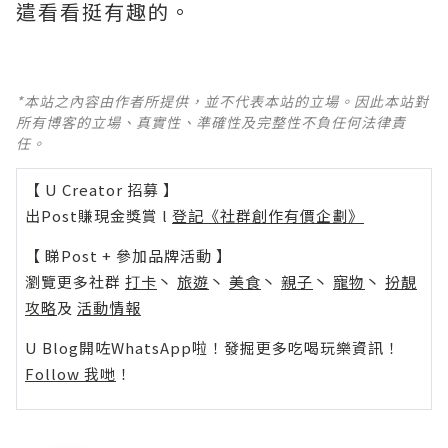
遣看看挺有趣的。
*本站之內容由作者所提供，並不代表本站的立場。因此本站對
所有博客的立場、真實性、準確性及完整性不負任何法律責
任。
【 U Creator 招募 】
出Post賺現金獎賞 l
登記《社群創作有價企劃》
【 睇Post + 參加品牌活動 】
瀏覽更多社群
打卡
丶
旅遊
丶
美食
丶
親子
丶
寵物
丶
扮靚
攻略
及
活動情報
U Blog開咗WhatsApp啦！發掘更多吃喝玩樂資訊！
Follow 我哋
！