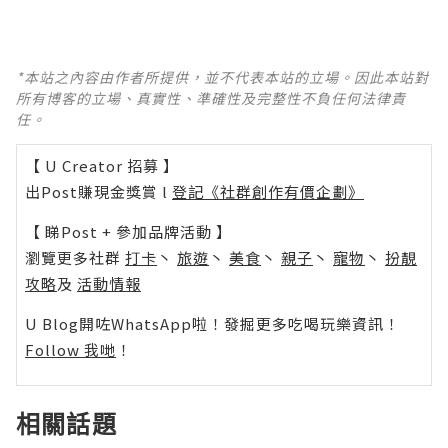
*本站之內容由作者所提供，並不代表本站的立場。因此本站對
所有博客的立場、真實性、準確性及完整性不負任何法律責
任。
【 U Creator 招募 】
出Post賺現金獎賞 l
登記《社群創作有價企劃》
【 睇Post + 參加品牌活動 】
瀏覽更多社群
打卡
丶
旅遊
丶
美食
丶
親子
丶
寵物
丶
扮靚
攻略
及
活動情報
U Blog開咗WhatsApp啦！發掘更多吃喝玩樂資訊！
Follow 我哋
！
相關話題