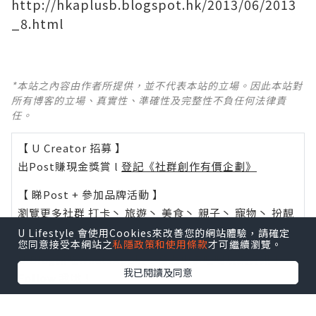
http://hkaplusb.blogspot.hk/2013/06/2013
_8.html
*本站之內容由作者所提供，並不代表本站的立場。因此本站對
所有博客的立場、真實性、準確性及完整性不負任何法律責
任。
【 U Creator 招募 】
出Post賺現金獎賞 l
登記《社群創作有價企劃》
【 睇Post + 參加品牌活動 】
瀏覽更多社群
打卡
丶
旅遊
丶
美食
丶
親子
丶
寵物
丶
扮靚
攻略
及
活動情報
U Lifestyle 會使用Cookies來改善您的網站體驗，請確定
您同意接受本網站之
私隱政策和使用條款
才可繼續瀏覽。
U Blog開咗WhatsApp啦！發掘更多吃喝玩樂資訊！
我已閱讀及同意
Follow 我哋
！