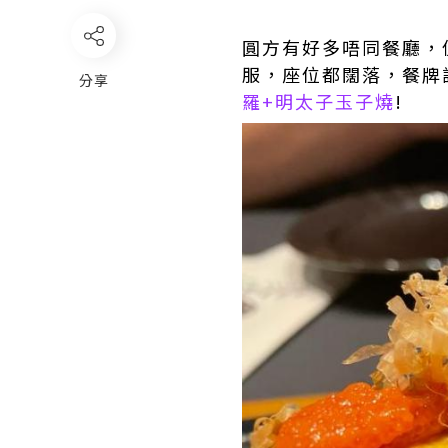
圓方有好多唔同餐廳，
服，座位都闊落，餐牌
分享
羅+明太子玉子燒
!