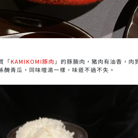
質「
KAMIKOMI豚肉
」的豚腩肉，豬肉有油香，肉
係醃青瓜，同味噌湯一樣，味道不過不失。