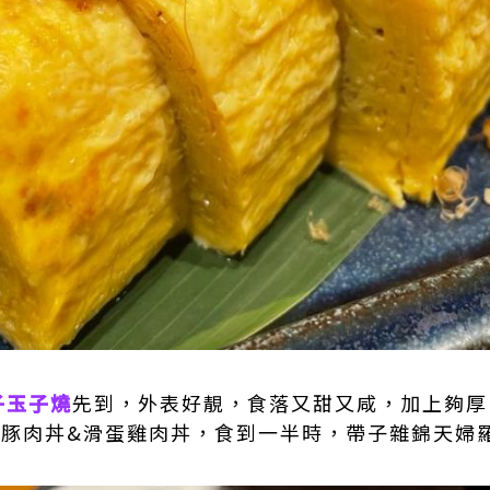
子玉子燒
先到，外表好靚，食落又甜又咸，加上夠厚
名物豚肉丼&滑蛋雞肉丼，食到一半時，帶子雜錦天婦