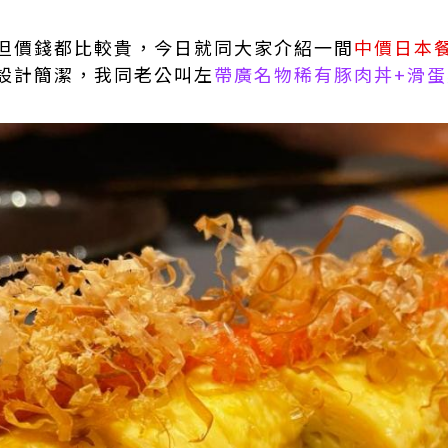
但價錢都比較貴，今日就同大家介紹一間
中價日本
設計簡潔，我同老公叫左
帶廣名物稀有豚肉丼+滑蛋