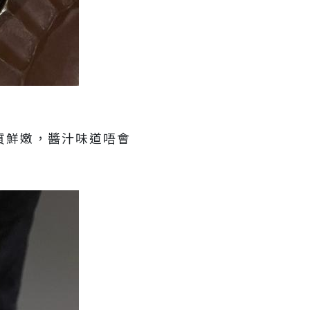
質鮮嫩，醬汁味道唔會