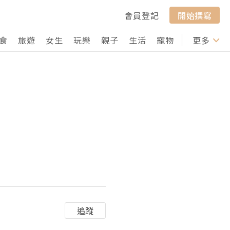
會員登記
開始撰寫
食
旅遊
女生
玩樂
親子
生活
寵物
行山
更多
打卡
追蹤