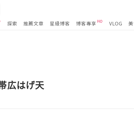
探索
推薦文章
星級博客
博客專享
VLOG
美
-帯広はげ天