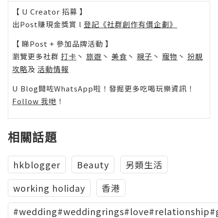
【 U Creator 招募 】
出Post賺現金獎賞 l
登記《社群創作有價企劃》
【 睇Post + 參加品牌活動 】
瀏覽更多社群
打卡
丶
旅遊
丶
美食
丶
親子
丶
寵物
丶
扮靚
攻略
及
活動情報
U Blog開咗WhatsApp啦！發掘更多吃喝玩樂資訊！
Follow 我哋
！
相關話題
hkblogger
Beauty
另類生活
working holiday
香港
#wedding#weddingrings#love#relationship