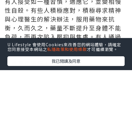
有人接受如一種習慣，適應它，並變相慢
性自殺。有些人積極應對，積極尋求精神
與心理醫生的解決辦法，服用藥物來抗
衡，久而久之，藥量不斷提升至身體不能
負荷，而再次陷入壓抑與焦慮。有人通過
娛樂購物等消費活動或者變成工作狂來轉
U Lifestyle 會使用Cookies來改善您的網站體驗，請確定
您同意接受本網站之
私隱政策和使用條款
才可繼續瀏覽。
移壓抑與焦慮，可是夜深人靜時，壓抑與
我已閱讀及同意
焦慮更見猖狂。。。
英國人Johann Hari在他的Lost
Connection一書中，總結了9個壓抑與焦
慮的原因，除了兩個