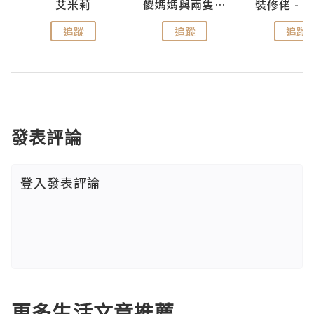
點滴
艾米莉
儍媽媽與兩隻小魔怪之家
追蹤
追蹤
追蹤
發表評論
登入
發表評論
更多生活文章推薦