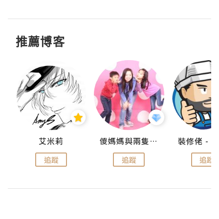
推薦博客
點滴
艾米莉
儍媽媽與兩隻小魔怪之家
追蹤
追蹤
追蹤