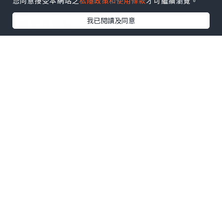
您同意接受本網站之
私隱政策和使用條款
才可繼續瀏覽。
移壓抑與焦慮，可是夜深人靜時，壓抑與
我已閱讀及同意
焦慮更見猖狂。。。
英國人Johann Hari在他的Lost
Connection一書中，總結了9個壓抑與焦
慮的原因，除了兩個