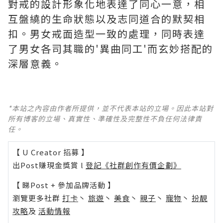
對戒的設計形象化地表達了同心一意，相
互盤繞的生命狀態以及志同道合的默契相
扣。男女戒面造型一致的處理，同時表達
了男女各司其職的'異曲同工'而玄妙搭配的
深層意義。
*本站之內容由作者所提供，並不代表本站的立場。因此本站對
所有博客的立場、真實性、準確性及完整性不負任何法律責
任。
【 U Creator 招募 】
出Post賺現金獎賞 l
登記《社群創作有價企劃》
【 睇Post + 參加品牌活動 】
瀏覽更多社群
打卡
丶
旅遊
丶
美食
丶
親子
丶
寵物
丶
扮靚
攻略
及
活動情報