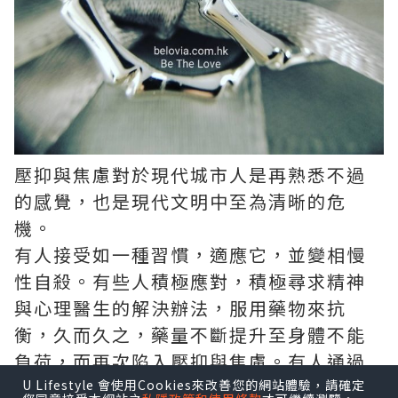
壓抑與焦慮對於現代城市人是再熟悉不過
的感覺，也是現代文明中至為清晰的危
機。
有人接受如一種習慣，適應它，並變相慢
性自殺。有些人積極應對，積極尋求精神
與心理醫生的解決辦法，服用藥物來抗
衡，久而久之，藥量不斷提升至身體不能
負荷，而再次陷入壓抑與焦慮。有人通過
娛樂購物等消費活動或者變成工作狂來轉
U Lifestyle 會使用Cookies來改善您的網站體驗，請確定