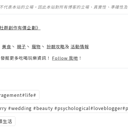
並不代表本站的立場。因此本站對所有博客的立場、真實性、準確性
社群創作有價企劃》
】
丶
美食
丶
親子
丶
寵物
丶
扮靚攻略
及
活動情報
p啦！發掘更多吃喝玩樂資訊！
Follow 我哋
！
ragement#life#
rry #wedding #beauty #psychological#loveblogger#
類生活