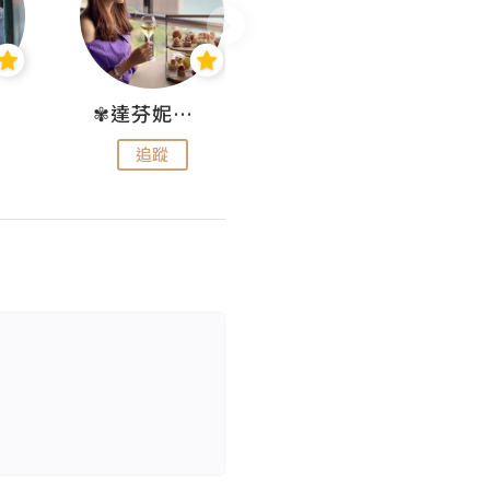
✾達芬妮•愛孩子•愛生活✾
wendysugar享受生活gogogo
追蹤
追蹤