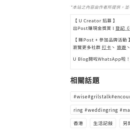
*本站之內容由作者所提供，
【 U Creator 招募 】
出Post賺現金獎賞 l
登記《
【 睇Post + 參加品牌活動 
瀏覽更多社群
打卡
丶
旅遊
U Blog開咗WhatsAp
相關話題
#wise#grilstalk#encou
ring #weddingring #ma
香港
生活記敍
另