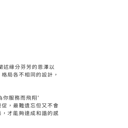
闡述緣分芬芳的恩澤以
，格局各不相同的設計，
為你服務而飛翔'
短促，最難遺忘但又不會
態，才能夠達成和諧的感