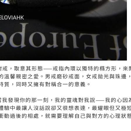
'對戒，取意其形態——戒指內環以獨特的橢方形，來
的溫馨親密之愛。男戒磨砂戒面，女戒拋光與珠邊
特質，同時又擁有對稱合一的意義。
'當我發現你的那一刻，我的靈魂對我說——我的心因
體驗中最讓人沒話說卻又很想表達，最耀眼但又極
衝動過後的相處，就需要理解自己與對方的心理狀