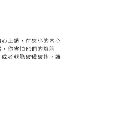
的心上鎖，在狹小的內心
侶，你害怕他們的爆脾
，或者乾脆破罐破摔，讓
。