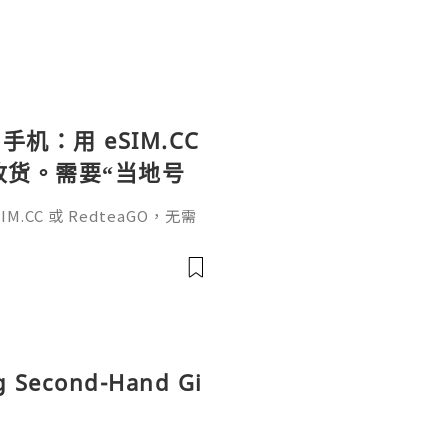
手机：用 eSIM.CC
待收货。需要“当地号
、外卖、客户联
.CC 或 RedteaGO，无需
（明确提供通话短信套
信”（如打车、外卖、客户联
通话短信套餐）。长期多国移动办
Xesim，一次收货长期使用，
tps://esim.redteag
ng Second-Hand Gi