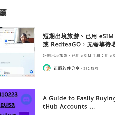
薦
短期出境旅游、已用 eSIM 
或 RedteaGO，无需等
码 + 通话短信”（如打车
短期出境旅游、已用 eSIM 手机：用 eSIM
络）：优先 RedteaGO
等待收货。需要“当地号码 + 通话短
络）：优先 RedteaGO（明确提供
正版软件分享
餐）。长
57分鐘前
公数字游民，或手机不支持 eSIM：用 
方便在不同国家切换号码与套餐 全球流量卡 ht
o.com/?c=q4apir8k
A Guide to Easily Buyi
tHub Accounts ...