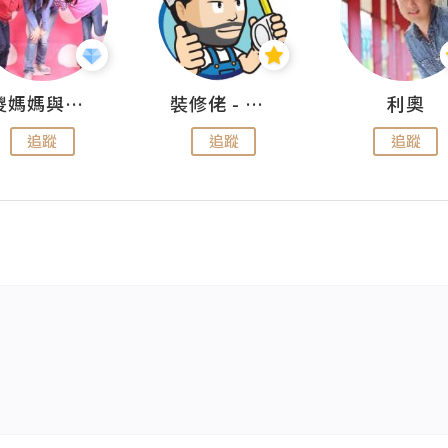
儍媽媽與兩隻小魔怪之家
裝修佬 - 香港一站式網上裝修平台
利奧
追蹤
追蹤
追蹤