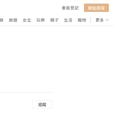
會員登記
開始撰寫
食
旅遊
女生
玩樂
親子
生活
寵物
行山
更多
打卡
追蹤