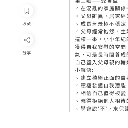
第二類——受害型
。在混亂的家庭關係
。父母離異，居家經
。成長背景極不穩定
收藏
。父母經常抱怨，生
這樣一來，小小年紀
獲得自我安慰的空間
分享
氣，可是長時間養成
自己墮入父母親的輪
小解決:
。建立積極正面的自
。積極發掘自我潛能
。相信自己值得被愛
。曉得拒絕他人相待
。學會說'不'，來保