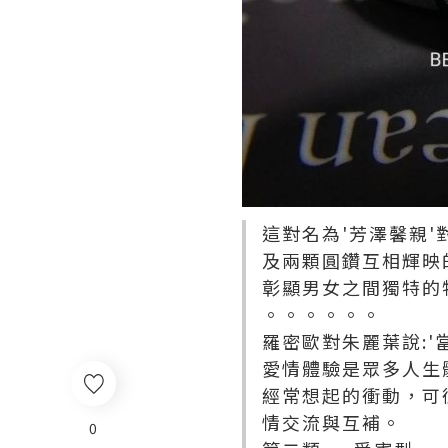
這對名為'芳澤馨親
及兩顆圓鑽互相輝映
彰顯男女之間獨特的
。。。。。。
羅密歐對朱麗葉說:
愛情體驗是眾多人生
經常想起的衝動，可
情交流與互補。
0