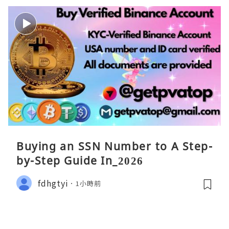
Buying an SSN Number to A Step-
by-Step Guide In_2026
fdhgtyi
1小時前