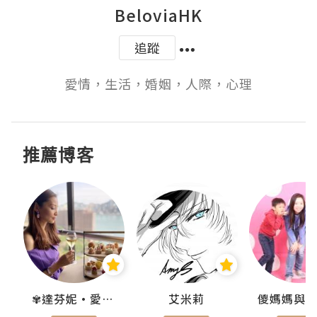
BeloviaHK
追蹤
愛情，生活，婚姻，人際，心理
推薦博客
點滴
✾達芬妮•愛孩子•愛生活✾
艾米莉