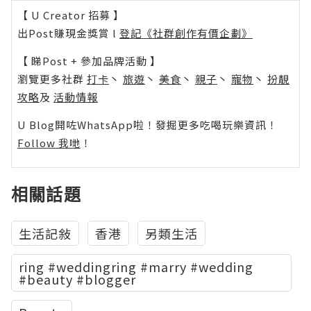
【 U Creator 招募 】
出Post賺現金獎賞 l
登記《社群創作有價企劃》
【 睇Post + 參加品牌活動 】
瀏覽更多社群
打卡
丶
旅遊
丶
美食
丶
親子
丶
寵物
丶
扮靚
攻略
及
活動情報
U Blog開咗WhatsApp啦！發掘更多吃喝玩樂資訊！
Follow 我哋
！
相關話題
生活記敍
香港
另類生活
ring #weddingring #marry #wedding
#beauty #blogger