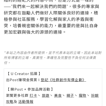
——'我們來一起解決我們的問題'，很多的專家與
研究都在鼓勵人們做好人際關係良好的連接，積
極參與社區服務，學習化解與家人的矛盾與衝
突，培養親密關係的能力，最重要的是與比自身
更加宏觀與強大的源頭的連接。
*本站之內容由作者所提供，並不代表本站的立場。因此本站對
所有博客的立場、真實性、準確性及完整性不負任何法律責
任。
【 U Creator 招募 】
出Post賺現金獎賞 l
登記《社群創作有價企劃》
【 睇Post + 參加品牌活動 】
瀏覽更多社群
打卡
丶
旅遊
丶
美食
丶
親子
丶
寵物
丶
扮靚
攻略
及
活動情報