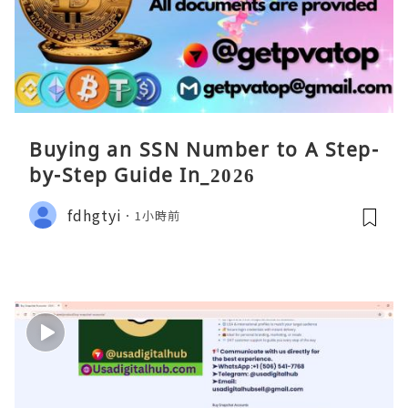
Buying an SSN Number to A Step-
by-Step Guide In_2026
fdhgtyi
1小時前