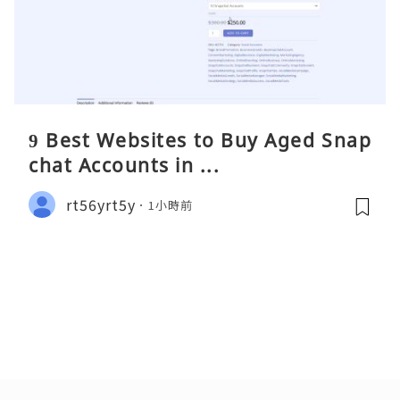
9 Best Websites to Buy Aged Snap
chat Accounts in ...
rt56yrt5y
1小時前