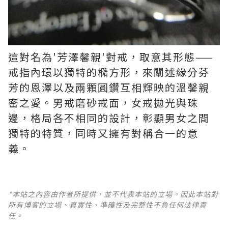
這對名為'芳澤馨親'對戒，取意其形態——
戒指內環以獨特的橢方形，來闡述緣分芬
芳的恩澤以及兩顆圓鑽互相輝映的溫馨親
密之愛。男戒磨砂戒面，女戒拋光與珠
邊，格局各不相同的設計，彰顯男女之間
獨特的特質，同時又擁有對稱合一的意
義。
*本站之內容由作者所提供，並不代表本站的立場。因此本站對
所有博客的立場、真實性、準確性及完整性不負任何法律責
任。