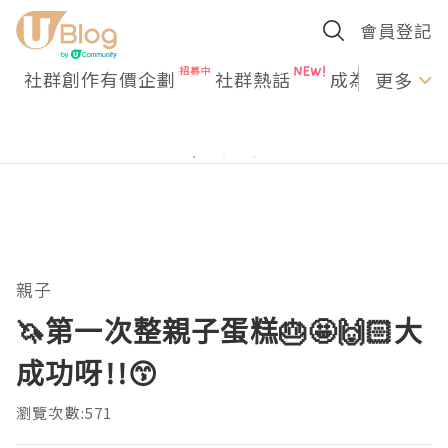
會員登記
社群創作有價企劃
社群熱話
成為U Creato
更多
親子
🦄第一次整親子蛋糕🎂🤩🙌🏻大
成功呀!!😙
瀏覽次數:571