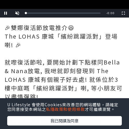
Remaining
-
0:00
Loaded
:
Pause
Unmute
Fullscre
0%
Time
🎉雙娜復活節放電推介😆
The LOHAS 康城「繽紛跳躍派對」登場
喇! 🎉
就嚟復活節啦, 要開始計劃下點樣同Bella
& Nana放電, 我哋就即刻發現到 The
LOHAS 康城有個親子好去處! 就係位於3
樓中庭嘅「繽紛跳躍派對」喇, 等小朋友可
以盡情彈跳!
U Lifestyle 會使用Cookies來改善您的網站體驗，請確定
您同意接受本網站之
私隱政策和使用條款
才可繼續瀏覽。
活動詳情:
我已閱讀及同意
The LOHAS 康城【繽紛跳躍派對】