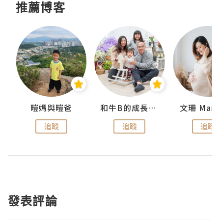
推薦博客
 Swan
暟媽與暟爸
和牛B的成長日記
文珊 ManS
追蹤
追蹤
追蹤
發表評論