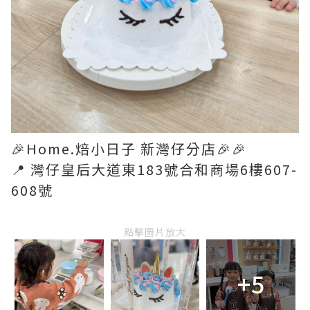
🎉Home.焙小日子 新灣仔分店🎉🎉
📍 灣仔皇后大道東183號合和商場6樓607-
608號
點擊圖片放大
+5