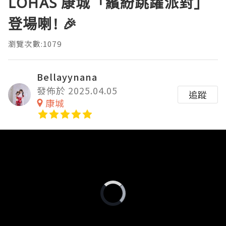
LOHAS 康城「繽紛跳躍派對」
登場喇! 🎉
瀏覽次數:1079
Bellayynana
發佈於 2025.04.05
追蹤
康城
Video
Player
is
loading.