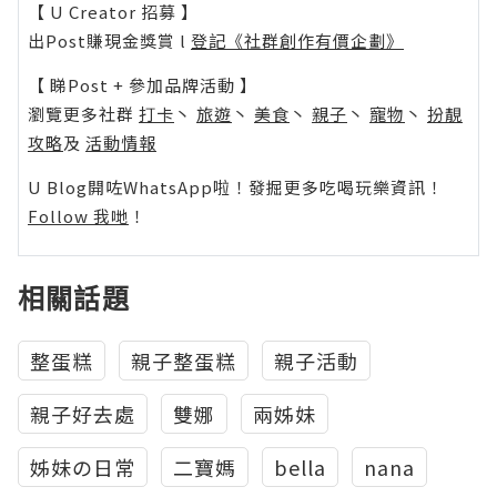
【 U Creator 招募 】
出Post賺現金獎賞 l
登記《社群創作有價企劃》
【 睇Post + 參加品牌活動 】
瀏覽更多社群
打卡
丶
旅遊
丶
美食
丶
親子
丶
寵物
丶
扮靚
攻略
及
活動情報
U Blog開咗WhatsApp啦！發掘更多吃喝玩樂資訊！
Follow 我哋
！
相關話題
整蛋糕
親子整蛋糕
親子活動
親子好去處
雙娜
兩姊妹
姊妹の日常
二寶媽
bella
nana