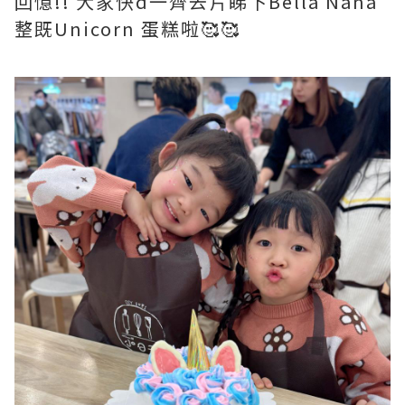
回憶!! 大家快d一齊去片睇下Bella Nana
整既Unicorn 蛋糕啦🥰🥰