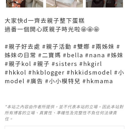
大家快d一齊去親子整下蛋糕
過番一個開心既親子時光啦🤩🤩🤩
#親子好去處 #親子活動 #雙娜 #兩姊妹 #
姊妹の日常 #二寶媽 #bella #nana #姊妹
#親子kol #親子 #sisters #hkgirl
#hkkol #hkblogger #hkkidsmodel #小
model #廣告 #小小模特兒 #hkmama
*本站之內容由作者所提供，並不代表本站的立場。因此本站對
所有博客的立場、真實性、準確性及完整性不負任何法律責
任。