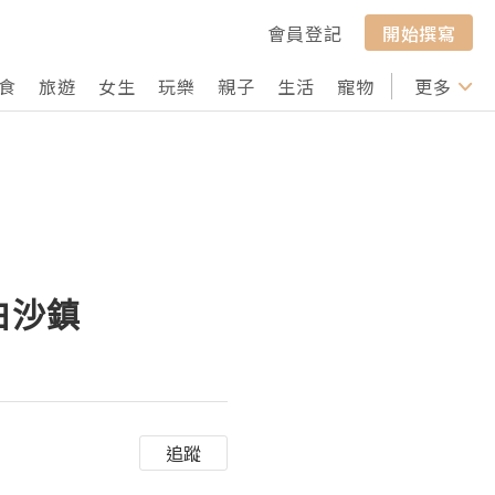
會員登記
開始撰寫
食
旅遊
女生
玩樂
親子
生活
寵物
行山
更多
打卡
白沙鎮
追蹤