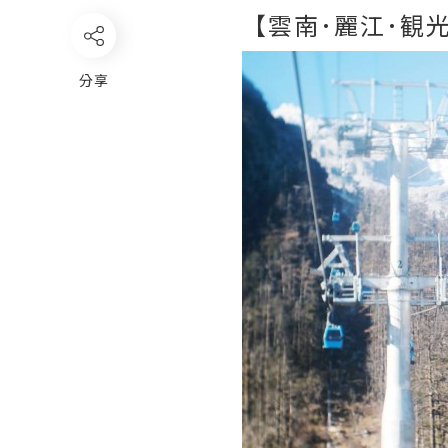
【雲南･麗江･観光
分享