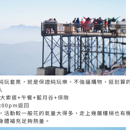
純玩套票，就是保證純玩樂，不強逼購物，挺划算
人
大索道+午餐+藍月谷+保險
5:00pm返回
，活動較一般花的氣量大得多，走上幾層樓梯也有
身體補充足夠熱量。