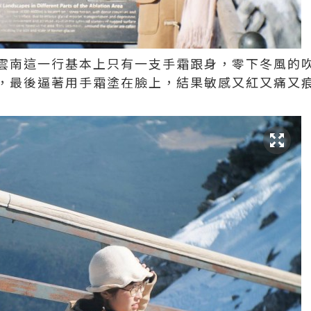
雲南這一行基本上只有一支手霜跟身，零下冬風的
，最後逼著用手霜塗在臉上，結果敏感又紅又痛又