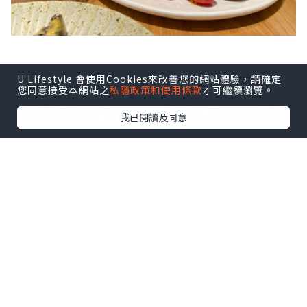
U Lifestyle 會使用Cookies來改善您的網站體驗，請確定
夢王 • 卡邦尼意粉：黎到嘅時候大家都被
您同意接受本網站之
私隱政策和使用條款
才可繼續瀏覽。
桔黃色蛋黃吸引住，大家都未見過咁黃又
我已閱讀及同意
橙蛋黃。普通卡邦尼意粉加上蛋黃食落好
有蛋香味但煙肉偏厚同有少少濃食落有啲
影響口感。
羅勒青醬啡菇扁意粉：最欣賞就係羅勒青
醬食落非常有松子香味加上有少少蒜香
味，唔太接受青醬味嘅我都覺得好食！
咖啡: Iced Latte*2 ($50) ,Cold Brew