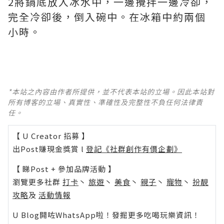
2將鍋底放入冰水中，一邊攪拌一邊冷卻，
完全冷卻後，倒入碗中。在冰箱中約兩個
小時。
*本站之內容由作者所提供，並不代表本站的立場。因此本站對
所有博客的立場、真實性、準確性及完整性不負任何法律責
任。
【 U Creator 招募 】
出Post賺現金獎賞 l
登記《社群創作有價企劃》
【 睇Post + 參加品牌活動 】
瀏覽更多社群
打卡
丶
旅遊
丶
美食
丶
親子
丶
寵物
丶
扮靚
攻略
及
活動情報
U Blog開咗WhatsApp啦！發掘更多吃喝玩樂資訊！