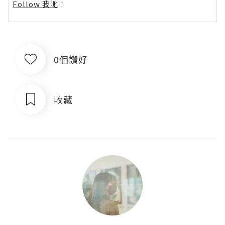
Follow 我哋
！
0個讚好
收藏