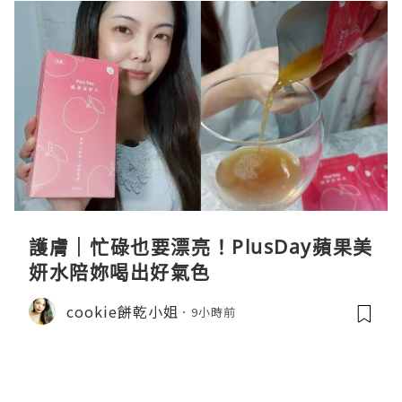
護膚｜忙碌也要漂亮！PlusDay蘋果美
妍水陪妳喝出好氣色
cookie餅乾小姐
9小時前