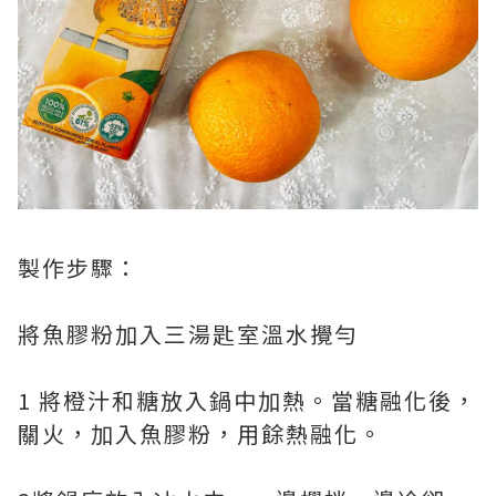
製作步驟：
將魚膠粉加入三湯匙室溫水攪勻
1 將橙汁和糖放入鍋中加熱。當糖融化後，
關火，加入魚膠粉，用餘熱融化。