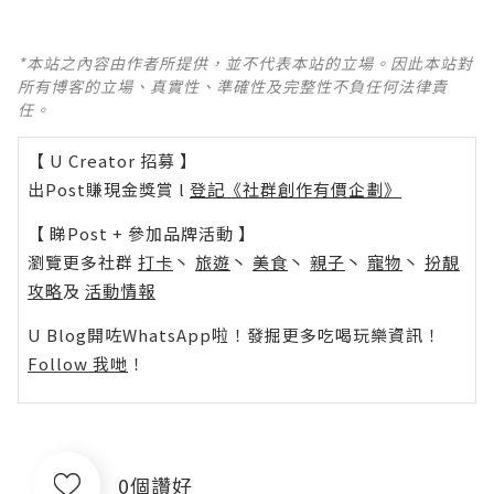
*本站之內容由作者所提供，並不代表本站的立場。因此本站對
所有博客的立場、真實性、準確性及完整性不負任何法律責
任。
【 U Creator 招募 】
出Post賺現金獎賞 l
登記《社群創作有價企劃》
【 睇Post + 參加品牌活動 】
瀏覽更多社群
打卡
丶
旅遊
丶
美食
丶
親子
丶
寵物
丶
扮靚
攻略
及
活動情報
U Blog開咗WhatsApp啦！發掘更多吃喝玩樂資訊！
Follow 我哋
！
0個讚好