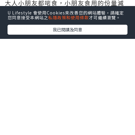
大人小朋友都啱食，小朋友食用的份量減
半就 ok。
U Lifestyle 會使用Cookies來改善您的網站體驗，請確定
您同意接受本網站之
私隱政策和使用條款
才可繼續瀏覽。
一盒 60 粒，2 個月份量。每日一粒便足夠
我已閱讀及同意
身體所需。
「神奇仙草」- 保肝、強身、心血管、速效
靈芝孢子是靈芝的種子，其蘊含主要之活
性成份，遠高於靈芝本身，功效更佳。
靈芝為傳統珍貴藥材，是男女老少持久養
生之良藥，其良效於中國多部醫學權威古
籍已有廣泛論証：
神農本草經 - 利關節，保神益精，堅筋
骨， 好膚色；主胸中結，益心氣，補中增
智慧不忘；久食輕身不老，延年益壽
本草綱目 - 靈芝味苦、平，無毒，益心