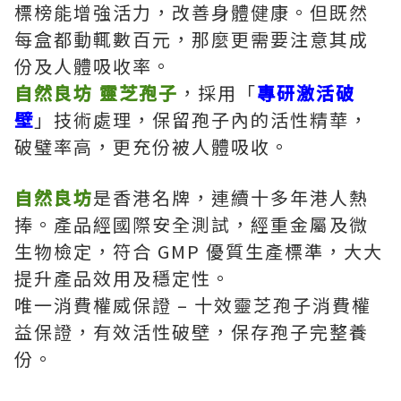
標榜能增強活力，改善身體健康。但既然
每盒都動輒數百元，那麼更需要注意其成
份及人體吸收率。
自然良坊 靈芝孢子
，採用「
專研激活破
壁
」技術處理，保留孢子內的活性精華，
破璧率高，更充份被人體吸收。
自然良坊
是香港名牌，連續十多年港人熱
捧。產品經國際安全測試，經重金屬及微
生物檢定，符合 GMP 優質生產標準，大大
提升產品效用及穩定性。
唯一消費權威保證 – 十效靈芝孢子消費權
益保證，有效活性破壁，保存孢子完整養
份。