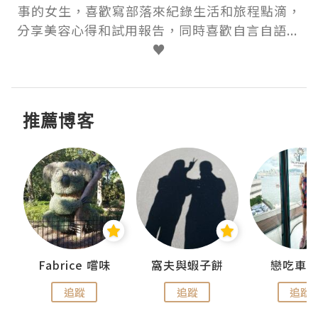
事的女生，喜歡寫部落來紀錄生活和旅程點滴，
分享美容心得和試用報告，同時喜歡自言自語... 
♥
推薦博客
Fabrice 嚐味
窩夫與蝦子餅
戀吃車
追蹤
追蹤
追蹤