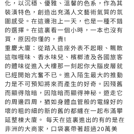
化，以沉穩、優雅、溫馨的色系，作為其
裝潢特色，創造出充滿人文藝術氣質的氛
圍感受。在這邊泡上一天，也是一種不錯
的選擇。在這裏看一個小時，一本也沒有
買，原因你懂的，貴!
重慶大廈：從踏入這座外表不起眼、飄散
這咖喱味、香水味兒、檳榔渣及各國旅客
的體味從進入大樓那一刻起你大腦皮層就
已經開始亢奮不已。進入陌生最大的推動
力是不可預知將來而產生的好奇。因殘舊
而顯得陰暗，因陰暗而顯得神秘。遊走它
的周邊四周，猶如身體血管般的電線好的
壞的粗的細的新的舊的都纏在一起布滿攀
延整棟大廈。 每天在這裏進出的有的是在
非洲的大商家，口袋裏帶著超過20萬美