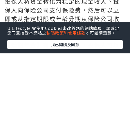
投保人将资金转化为稳定的现金收入。投
保人向保险公司支付保险费，然后可以立
即或从指定期限或年龄分期从保险公司收
取年金收入，直至合同规定的期限为止。
U Lifestyle 會使用Cookies來改善您的網站體驗，請確定
您同意接受本網站之
私隱政策和使用條款
才可繼續瀏覽。
年金一般可分为即期年金和递延年金。
【
廷期年金
】有一个积累期，投保人可以
我已閱讀及同意
一次性或分期缴纳保费，让资金在积累期
内产生利息或继续投资，一定时间后(如退
休)才能领取年金收益。这种年金适合工作
人群，允许投保人在年轻时分期积累资
金，到退休养老时将资金转化为稳定的年
金收益。符合条件的递延年金产品保费可
享受扣税优惠[1]，但该优惠政策仅适用于
香港地区。
2/5 什么是香港的“合资格进行延期支付年