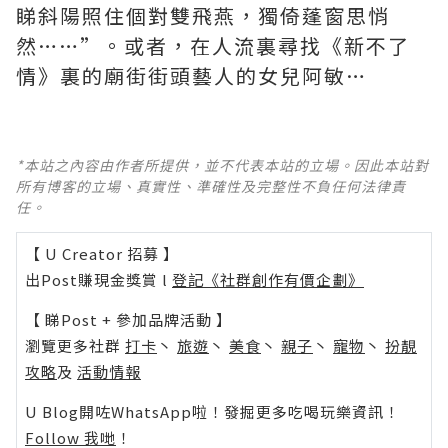
睇斜陽照住個對雙飛燕，獨倚蓬窗思悄
然……”。或者，在人流裏尋找《新不了
情》裏的廟街街頭藝人的女兒阿敏…
*本站之內容由作者所提供，並不代表本站的立場。因此本站對
所有博客的立場、真實性、準確性及完整性不負任何法律責
任。
【 U Creator 招募 】
出Post賺現金獎賞 l
登記《社群創作有價企劃》
【 睇Post + 參加品牌活動 】
瀏覽更多社群
打卡
丶
旅遊
丶
美食
丶
親子
丶
寵物
丶
扮靚
攻略
及
活動情報
U Blog開咗WhatsApp啦！發掘更多吃喝玩樂資訊！
Follow 我哋
！