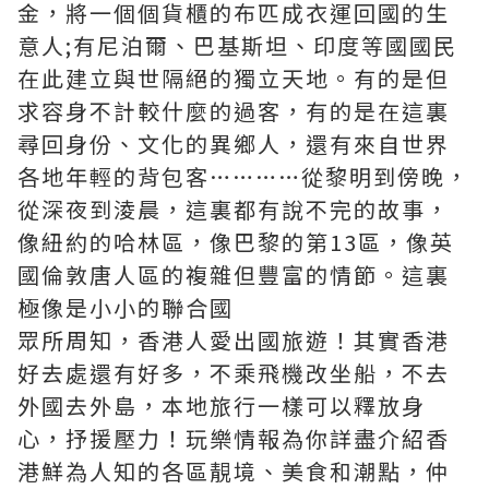
金，將一個個貨櫃的布匹成衣運回國的生
意人;有尼泊爾、巴基斯坦、印度等國國民
在此建立與世隔絕的獨立天地。有的是但
求容身不計較什麼的過客，有的是在這裏
尋回身份、文化的異鄉人，還有來自世界
各地年輕的背包客…………從黎明到傍晚，
從深夜到淩晨，這裏都有說不完的故事，
像紐約的哈林區，像巴黎的第13區，像英
國倫敦唐人區的複雜但豐富的情節。這裏
極像是小小的聯合國
眾所周知，香港人愛出國旅遊！其實
香港
好去處
還有好多，不乘飛機改坐船，不去
外國去外島，本地旅行一樣可以釋放身
心，抒援壓力！玩樂情報為你詳盡介紹香
港鮮為人知的各區靚境、美食和潮點，仲