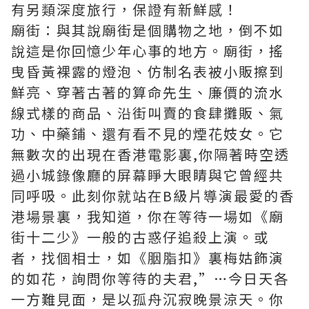
有另類深度旅行，保證有新鮮感！
廟街：與其說廟街是個購物之地，倒不如
說這是你回憶少年心事的地方。廟街，搖
曳昏黃裸露的燈泡、仿制名表被小販擦到
鮮亮、穿著古著的算命先生、廉價的流水
線式樣的商品、沿街叫賣的食肆攤販、氣
功、中藥鋪、還有看不見的煙花妓女。它
無數次的出現在香港電影裏,你隔著時空透
過小城錄像廳的屏幕睜大眼睛與它曾經共
同呼吸。此刻你就站在B級片導演最愛的香
港場景裏，我知道，你在等待一場如《廟
街十二少》一般的古惑仔追殺上演。或
者，找個相士，如《胭脂扣》裏梅姑飾演
的如花，詢問你等待的夫君,”…今日天各
一方難見面，是以孤舟沉寂晚景涼天。你