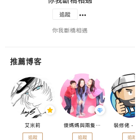
追蹤
你我斷橋相遇
推薦博客
點滴
艾米莉
儍媽媽與兩隻小魔怪之家
追蹤
追蹤
追蹤