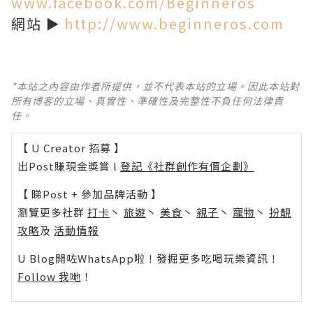
www.facebook.com/Beginneros
網站 ►
http://www.beginneros.com
*本站之內容由作者所提供，並不代表本站的立場。因此本站對
所有博客的立場、真實性、準確性及完整性不負任何法律責
任。
【 U Creator 招募 】
出Post賺現金獎賞 l
登記《社群創作有價企劃》
【 睇Post + 參加品牌活動 】
瀏覽更多社群
打卡
丶
旅遊
丶
美食
丶
親子
丶
寵物
丶
扮靚
攻略
及
活動情報
U Blog開咗WhatsApp啦！發掘更多吃喝玩樂資訊！
Follow 我哋
！