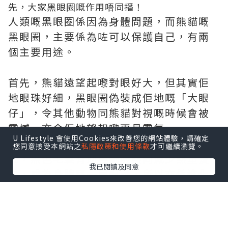
先，大家黑眼圈嘅作用唔同播！
人類嘅黑眼圈係因為身體問題，而熊貓嘅
黑眼圈，主要係為咗可以保護自己，有兩
個主要用途。
首先，熊貓遠望起嚟對眼好大，但其實佢
地眼珠好細，黑眼圈偽裝成佢地嘅「大眼
仔」，令其他動物同熊貓對視嘅時候會被
震撼，亦令佢地望起嚟更具霸氣。
U Lifestyle 會使用Cookies來改善您的網站體驗，請確定
另外，熊貓棲息喺高海拔地區，溫度較
您同意接受本網站之
私隱政策和使用條款
才可繼續瀏覽。
低，黑色毛髮有助熊貓吸熱同減少熱量流
我已閱讀及同意
失，成為身體嘅一層保護，所以亦係進化
而嚟嘅成果。大自然嘅進化其實真係妙不
可言！
照咁睇，形容人地係「熊貓眼」好似用得