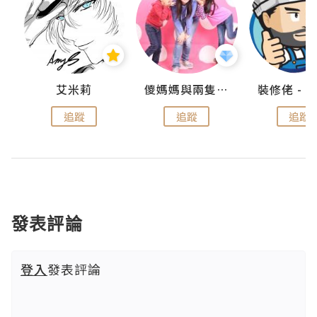
點滴
艾米莉
儍媽媽與兩隻小魔怪之家
追蹤
追蹤
追蹤
發表評論
登入
發表評論