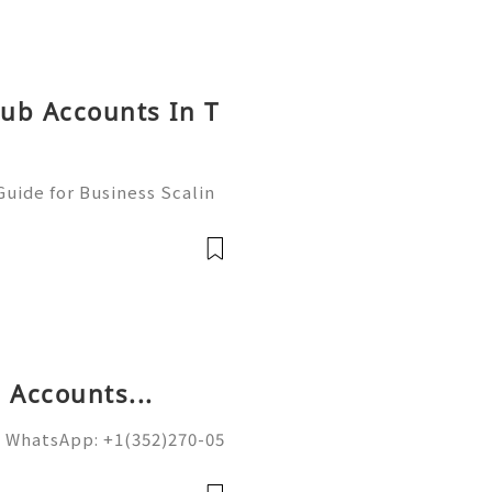
hub Accounts In T
uide for Business Scalin
: @usagoodservicesit ➤ W
: usagoodservicesit@gmai
 Accounts...
 WhatsApp: +1(352)270-05
ail.com Google’s spam fi
on of sending domains and