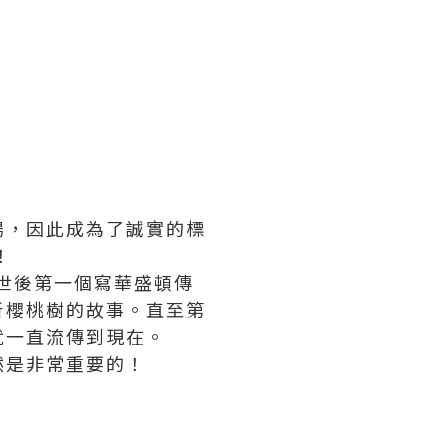
揚，因此成為了誠實的標
！
頓離世後第一個寫華盛頓傳
斬櫻桃樹的故事。直至第
就一直流傳到現在。
然是非常重要的！