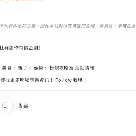
並不代表本站的立場。因此本站對所有博客的立場、真實性、準確性
社群創作有價企劃》
】
丶
美食
丶
親子
丶
寵物
丶
扮靚攻略
及
活動情報
p啦！發掘更多吃喝玩樂資訊！
Follow 我哋
！
收藏