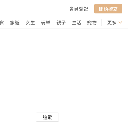
會員登記
開始撰寫
食
旅遊
女生
玩樂
親子
生活
寵物
行山
更多
打卡
追蹤