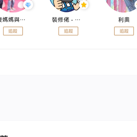
儍媽媽與兩隻小魔怪之家
裝修佬 - 香港一站式網上裝修平台
利奧
追蹤
追蹤
追蹤