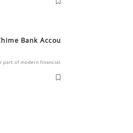
Chime Bank Accou
g
 part of modern financial
ess banking services qui
obile devices. With the g