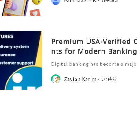
Paul Maestas
31分鐘前
accounts. Fresh accounts sen
Premium USA-Verified 
nts for Modern Bankin
Digital banking has become a major
management, allowing users to acc
ckly and conveniently from their m
Zavian Karim
2小時前
rowth of online financia