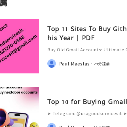
薦
Top 11 Sites To Buy Git
his Year | PDF
Buy Old Gmail Accounts: Ultimate G
g & Marketing Success ➤ Telegram
hatsApp: +1(352)270-0568 ➤ Email
Paul Maestas
29分鐘前
l.co Meta Description: Looking
Top 10 for Buying Gmail
➤ Telegram: @usagoodservicesit ➤
68 ➤ Email: usagoodservicesit@gm
lters analyze the age and reputati