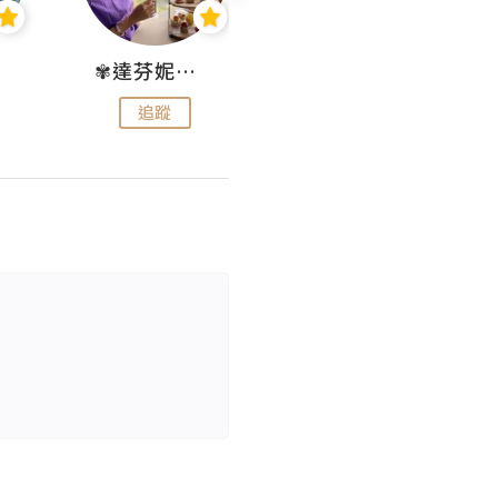
✾達芬妮•愛孩子•愛生活✾
wendysugar享受生活gogogo
追蹤
追蹤