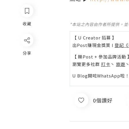
收藏
*本站之內容由作者所提供，
【 U Creator 招募 】
出Post賺現金獎賞 l
登記《
分享
【 睇Post + 參加品牌活動 
瀏覽更多社群
打卡
丶
旅遊
U Blog開咗WhatsAp
0個讚好