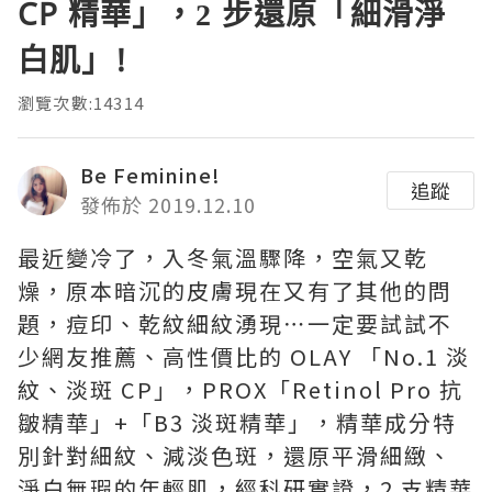
CP 精華」，2 步還原「細滑淨
白肌」!
瀏覽次數:14314
Be Feminine!
追蹤
發佈於 2019.12.10
最近變冷了，入冬氣溫驟降，空氣又乾
燥，原本暗沉的皮膚現在又有了其他的問
題，痘印、乾紋細紋湧現⋯一定要試試不
少網友推薦、高性價比的 OLAY 「No.1 淡
紋、淡斑 CP」，PROX「Retinol Pro 抗
皺精華」+「B3 淡斑精華」，精華成分特
別針對細紋、減淡色斑，還原平滑細緻、
淨白無瑕的年輕肌，經科研實證，2 支精華