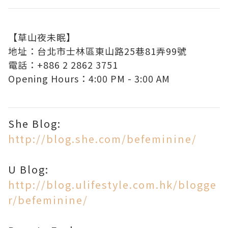
【草山夜未眠】
地址：台北市士林區東山路25巷81弄99號
電話：+886 2 2862 3751
Opening Hours：4:00 PM - 3:00 AM
She Blog:
http://blog.she.com/befeminine/
U Blog:
http://blog.ulifestyle.com.hk/blogge
r/befeminine/