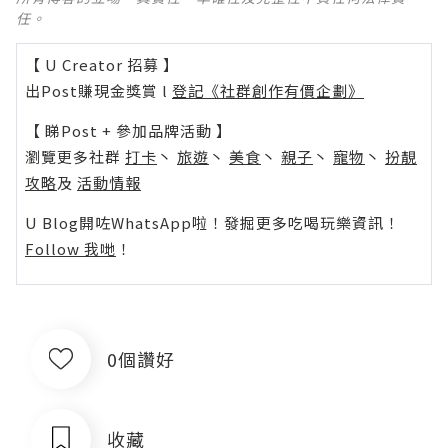
任。
【 U Creator 招募 】
出Post賺現金獎賞 l
登記《社群創作有價企劃》
【 睇Post + 參加品牌活動 】
瀏覽更多社群
打卡
丶
旅遊
丶
美食
丶
親子
丶
寵物
丶
扮靚
攻略
及
活動情報
U Blog開咗WhatsApp啦！發掘更多吃喝玩樂資訊！
Follow 我哋
！
0個讚好
收藏