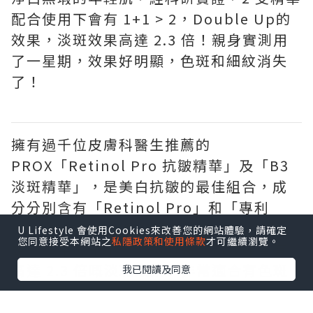
配合使用下會有 1+1 > 2，Double Up的
效果，淡斑效果高達 2.3 倍！親身實測用
了一星期，效果好明顯，色斑和細紋消失
了！
擁有過千位皮膚科醫生推薦的
PROX「Retinol Pro 抗皺精華」及「B3
淡斑精華」，是美白抗皺的最佳組合，成
分分別含有「Retinol Pro」和「專利
B3」，一齊使用會發揮更大功效！科研實
U Lifestyle 會使用Cookies來改善您的網站體驗，請確定
您同意接受本網站之
私隱政策和使用條款
才可繼續瀏覽。
證，精華分子小，滲透力高，功效顯著有
高達 2.3 倍嘅淡斑效果，非常適合有色斑
我已閱讀及同意
同細紋問題的女生用！兩支精華不含香
料、不含酒精、無添加，只需要開架價錢