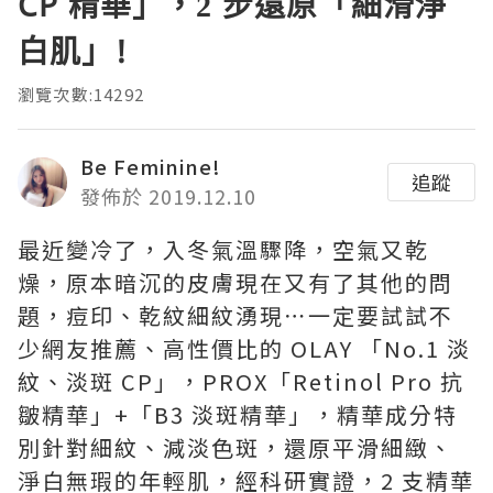
CP 精華」，2 步還原「細滑淨
白肌」!
瀏覽次數:14292
Be Feminine!
追蹤
發佈於 2019.12.10
最近變冷了，入冬氣溫驟降，空氣又乾
燥，原本暗沉的皮膚現在又有了其他的問
題，痘印、乾紋細紋湧現⋯一定要試試不
少網友推薦、高性價比的 OLAY 「No.1 淡
紋、淡斑 CP」，PROX「Retinol Pro 抗
皺精華」+「B3 淡斑精華」，精華成分特
別針對細紋、減淡色斑，還原平滑細緻、
淨白無瑕的年輕肌，經科研實證，2 支精華