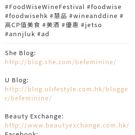
#FoodWiseWineFestival #foodwise
#foodwisehk #慧品 #wineanddine #
高CP值美食 #美酒 #優惠 #jetso
#annjluk #ad
She Blog:
http://blog.she.com/befeminine/
U Blog:
http://blog.ulifestyle.com.hk/blogge
r/befeminine/
Beauty Exchange:
http://www.beautyexchange.com.hk/
Facebook: