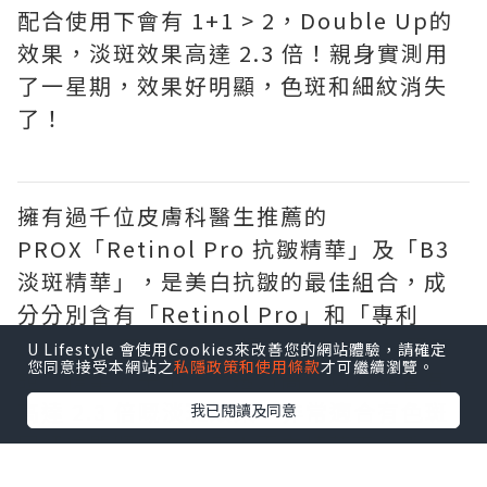
配合使用下會有 1+1 > 2，Double Up的
效果，淡斑效果高達 2.3 倍！親身實測用
了一星期，效果好明顯，色斑和細紋消失
了！
擁有過千位皮膚科醫生推薦的
PROX「Retinol Pro 抗皺精華」及「B3
淡斑精華」，是美白抗皺的最佳組合，成
分分別含有「Retinol Pro」和「專利
B3」，一齊使用會發揮更大功效！科研實
U Lifestyle 會使用Cookies來改善您的網站體驗，請確定
您同意接受本網站之
私隱政策和使用條款
才可繼續瀏覽。
證，精華分子小，滲透力高，功效顯著有
高達 2.3 倍嘅淡斑效果，非常適合有色斑
我已閱讀及同意
同細紋問題的女生用！兩支精華不含香
料、不含酒精、無添加，只需要開架價錢