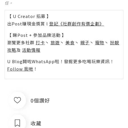
任。
【 U Creator 招募 】
出Post賺現金獎賞 l
登記《社群創作有價企劃》
【 睇Post + 參加品牌活動 】
瀏覽更多社群
打卡
丶
旅遊
丶
美食
丶
親子
丶
寵物
丶
扮靚
攻略
及
活動情報
U Blog開咗WhatsApp啦！發掘更多吃喝玩樂資訊！
Follow 我哋
！
0個讚好
收藏