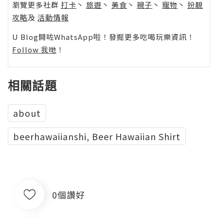
瀏覽更多社群
打卡
丶
旅遊
丶
美食
丶
親子
丶
寵物
丶
扮靚
攻略
及
活動情報
U Blog開咗WhatsApp啦！發掘更多吃喝玩樂資訊！
Follow 我哋
！
相關話題
about
beerhawaiianshi, Beer Hawaiian Shirt
0個讚好