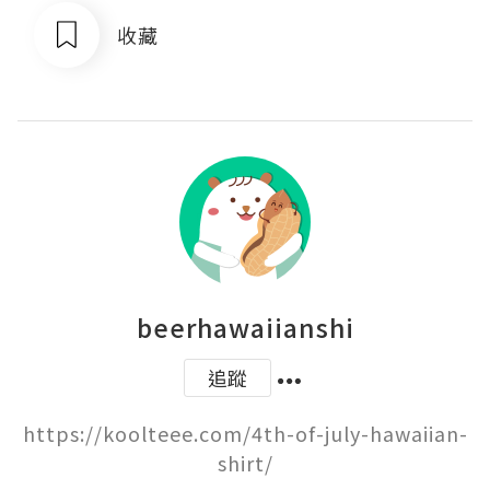
收藏
beerhawaiianshi
追蹤
https://koolteee.com/4th-of-july-hawaiian-
shirt/
