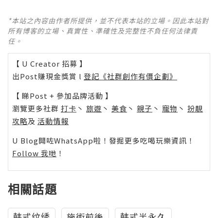
*本站之內容由作者所提供，並不代表本站的立場。因此本站對
所有博客的立場、真實性、準確性及完整性不負任何法律責
任。
【 U Creator 招募 】
出Post賺現金獎賞 l
登記《社群創作有價企劃》
【 睇Post + 參加品牌活動 】
瀏覽更多社群
打卡
丶
旅遊
丶
美食
丶
親子
丶
寵物
丶
扮靚
攻略
及
活動情報
U Blog開咗WhatsApp啦！發掘更多吃喝玩樂資訊！
Follow 我哋
！
相關話題
韩式纹绣
施術前後
韩式半永久