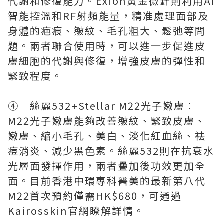
代謝和修復能力。Exion黃金微針則利用AI
智能控溫和RF射頻能量，精准處理面部及
身體的疤痕、皺紋、毛孔粗大、鬆弛等問
題。兩者聯合使用時，可以進一步促進皮
膚細胞的代謝與修復，增強皮膚的彈性和
緊致程度。
④ 絲麗532+Stellar M22光子嫩膚：
M22光子嫩膚能夠改善皺紋、緊致皮膚、
嫩膚、縮小毛孔、美白、淡化紅血絲、祛
痘消炎、減少黑色素。絲麗532則在抗衰水
光層面發揮作用，兩者疊加後功效更加全
面。目前香港中環專科醫美的最新第八代
M22首次預約僅需HK$680，可通過
Kairosskin官網瞭解詳情。