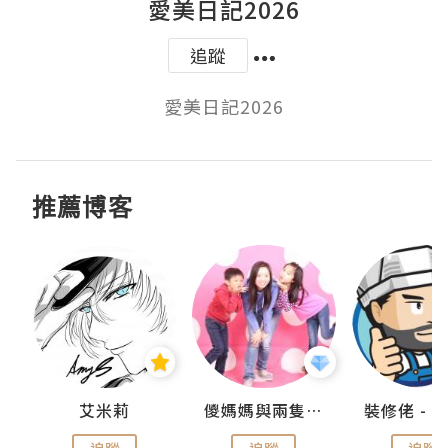
愛美日記2026
追蹤
愛美日記2026
推薦博客
點滴
艾米莉
儍媽媽與兩隻小魔怪之家