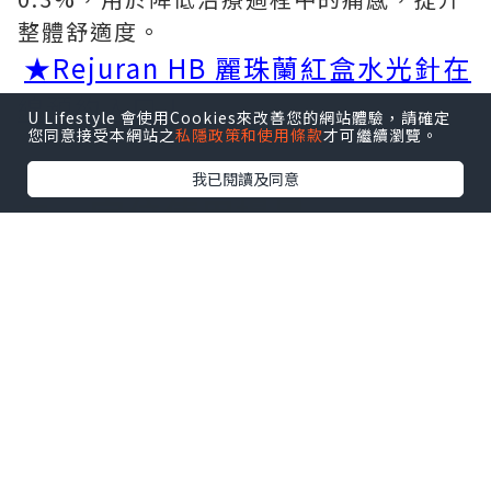
整體舒適度。
★Rejuran HB 麗珠蘭紅盒水光針在
線預約入口！
U Lifestyle 會使用Cookies來改善您的網站體驗，請確定
您同意接受本網站之
私隱政策和使用條款
才可繼續瀏覽。
我已閱讀及同意
二、
定位使用場景
麗珠蘭紅盒都有什麼功效？它屬於麗珠蘭
家族中的膠原水光一派，核心聚焦改善老
化脆弱敏感的膚質狀態。當皮膚因為長期
紫外線照射出現損傷，或者隨著年齡增長
開始下垂鬆弛，皮膚長期敏感不穩定、換
季容易反復爆皮泛紅，麗珠蘭紅色中的多
核苷酸和透明質酸成分可以發揮作用，幫
助修復受損組織，提升面部輪廓，讓皮膚