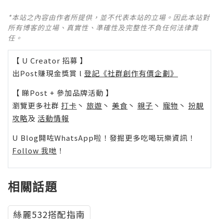
*本站之內容由作者所提供，並不代表本站的立場。因此本站對
所有博客的立場、真實性、準確性及完整性不負任何法律責
任。
【 U Creator 招募 】
出Post賺現金獎賞 l
登記《社群創作有價企劃》
【 睇Post + 參加品牌活動 】
瀏覽更多社群
打卡
丶
旅遊
丶
美食
丶
親子
丶
寵物
丶
扮靚
攻略
及
活動情報
U Blog開咗WhatsApp啦！發掘更多吃喝玩樂資訊！
Follow 我哋
！
相關話題
絲麗532搭配指南