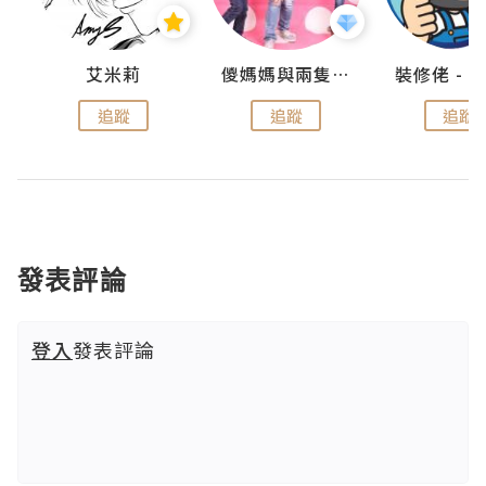
點滴
艾米莉
儍媽媽與兩隻小魔怪之家
追蹤
追蹤
追蹤
發表評論
登入
發表評論