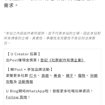
需求。
*本站之內容由作者所提供，並不代表本站的立場。因此本站對
所有博客的立場、真實性、準確性及完整性不負任何法律責
任。
【 U Creator 招募 】
出Post賺現金獎賞 l
登記《社群創作有價企劃》
【 睇Post + 參加品牌活動 】
瀏覽更多社群
打卡
丶
旅遊
丶
美食
丶
親子
丶
寵物
丶
扮靚
攻略
及
活動情報
U Blog開咗WhatsApp啦！發掘更多吃喝玩樂資訊！
Follow 我哋
！