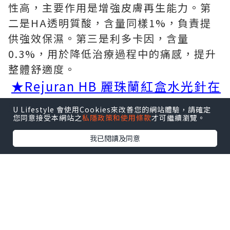
性高，主要作用是增強皮膚再生能力。第
二是HA透明質酸，含量同樣1%，負責提
供強效保濕。第三是利多卡因，含量
0.3%，用於降低治療過程中的痛感，提升
整體舒適度。
★Rejuran HB 麗珠蘭紅盒水光針在
線預約入口！
U Lifestyle 會使用Cookies來改善您的網站體驗，請確定
您同意接受本網站之
私隱政策和使用條款
才可繼續瀏覽。
我已閱讀及同意
二、
定位使用場景
麗珠蘭紅盒都有什麼功效？它屬於麗珠蘭
家族中的膠原水光一派，核心聚焦改善老
化脆弱敏感的膚質狀態。當皮膚因為長期
紫外線照射出現損傷，或者隨著年齡增長