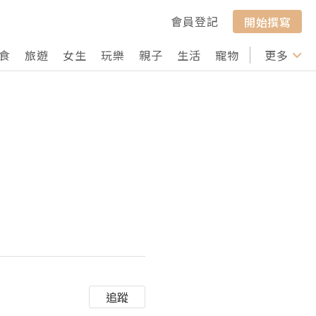
會員登記
開始撰寫
食
旅遊
女生
玩樂
親子
生活
寵物
行山
更多
打卡
追蹤