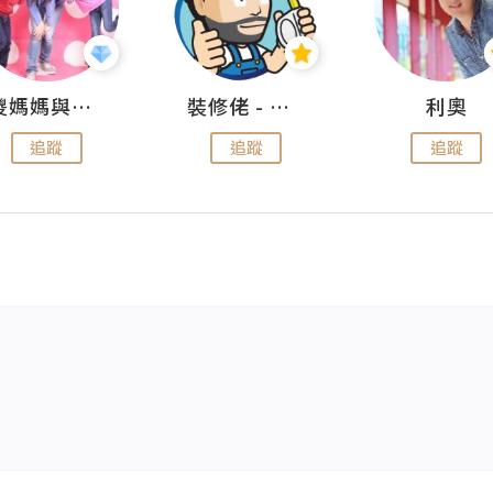
儍媽媽與兩隻小魔怪之家
裝修佬 - 香港一站式網上裝修平台
利奧
追蹤
追蹤
追蹤