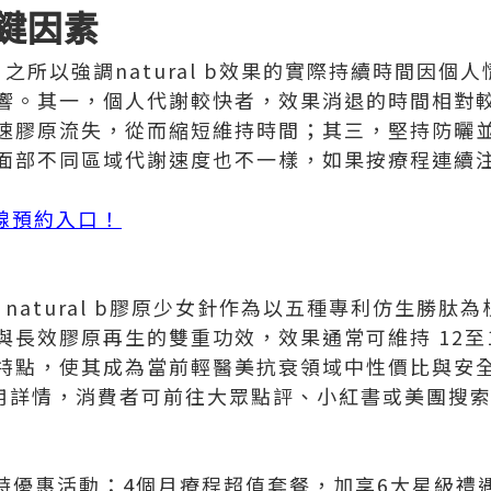
鍵因素
ep幾耐？之所以強調natural b效果的實際持續時間
響。其一，個人代謝較快者，效果消退的時間相對
速膠原流失，從而縮短維持時間；其三，堅持防曬
面部不同區域代謝速度也不一樣，如果按療程連續
針在線預約入口！
ep幾耐？natural b膠原少女針作為以五種專利仿生
與長效膠原再生的雙重功效，效果通常可維持 12至
特點，使其成為當前輕醫美抗衰領域中性價比與安
b的使用詳情，消費者可前往大眾點評、小紅書或美團
限時優惠活動：4個月療程超值套餐，加享6大星級禮遇