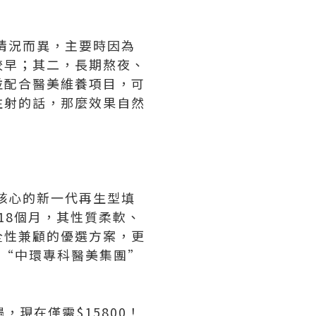
因個人情況而異，主要時因為
較早；其二，長期熬夜、
並配合醫美維養項目，可
注射的話，那麼效果自然
勝肽為核心的新一代再生型填
18個月，其性質柔軟、
全性兼顧的優選方案，更
搜索“中環專科醫美集團”
，現在僅需$15800！