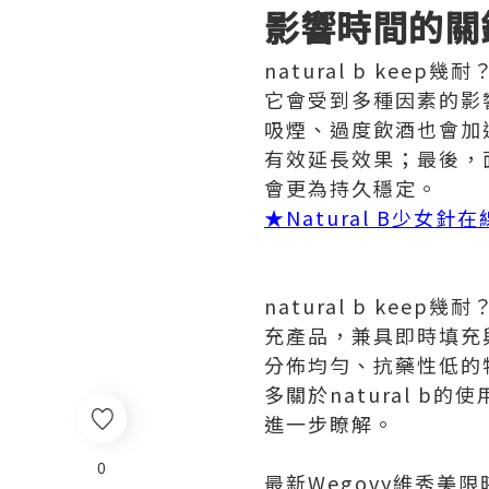
影響時間的關
natural b ke
它會受到多種因素的影
吸煙、過度飲酒也會加
有效延長效果；最後，
會更為持久穩定。
★Natural B少女
natural b ke
充產品，兼具即時填充
分佈均勻、抗藥性低的
多關於natural 
進一步瞭解。
0
最新Wegovy維秀美