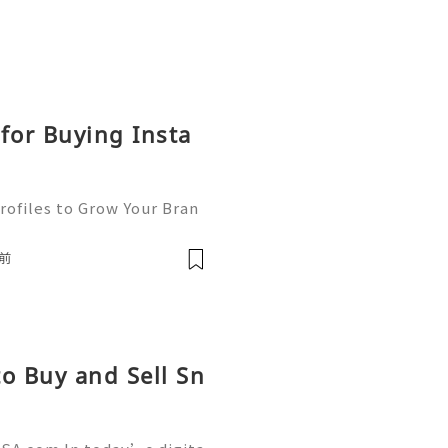
for Buying Insta
rofiles to Grow Your Bran
, Instagram has become on
a platforms for businesse
前
o Buy and Sell Sn