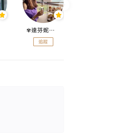
✾達芬妮•愛孩子•愛生活✾
wendysugar享受生活gogogo
追蹤
追蹤