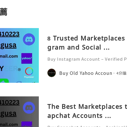
薦
8 Trusted Marketplaces 
gram and Social ...
Buy Instagram Account – Verified P
d Faster In today’s digital world
e of the most powerful social medi
Buy Old Yahoo Accoun
4分鐘
s, influencers, marketer
The Best Marketplaces t
apchat Accounts ...