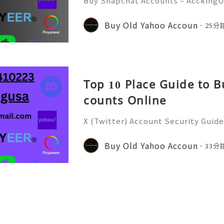
Buy Snapchat Accounts – AcckingU
l era, social media platforms play
nication, branding, and marketin
Buy Old Yahoo Accoun
25分
at has become one of the most
Top 10 Place Guide to B
counts Online
X (Twitter) Account Security Guide
and Grow Your Account Organically 
e of the world's most popular soci
Buy Old Yahoo Accoun
33分
cting millions of use