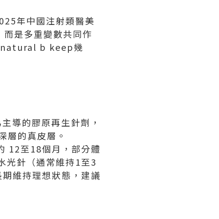
025年中國注射類醫美
，而是多重變數共同作
ral b keep幾
肽為主導的膠原再生針劑，
中深層的真皮層。
持約 12至18個月，部分體
水光針（通常維持1至3
長期維持理想狀態，建議