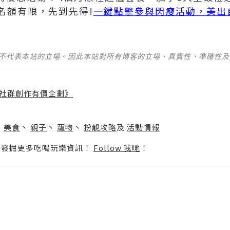
名額有限，先到先得!
一鍵點擊參與閃瘦活動，美出
並不代表本站的立場。因此本站對所有博客的立場、真實性、準確性
社群創作有價企劃》
】
丶
美食
丶
親子
丶
寵物
丶
扮靚攻略
及
活動情報
p啦！發掘更多吃喝玩樂資訊！
Follow 我哋
！