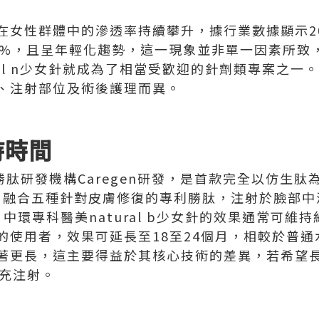
在女性群體中的滲透率持續攀升，據行業數據顯示2
5%，且呈年輕化趨勢，這一現象並非單一因素所致
al n少女針就成為了相當受歡迎的針劑類專案之一。natu
、注射部位及術後護理而異。
維持時間
國著名勝肽研發機構Caregen研發，是首款完全以仿生
0，融合五種針對皮膚修復的專利勝肽，注射於臉部
p幾耐？中環專科醫美natural b少女針的效果通常可維
的使用者，效果可延長至18至24個月，相較於普通
著更長，這主要得益於其核心技術的差異，若希望
補充注射。