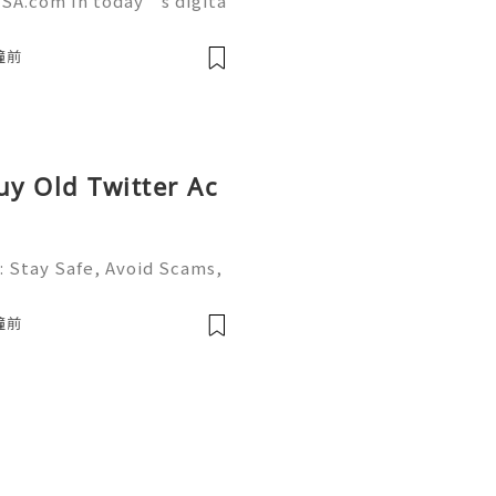
SA.com In today’s digita
 a powerful role in commu
g. AcckingUSA.com Snapch
鐘前
uy Old Twitter Ac
: Stay Safe, Avoid Scams,
X (formerly Twitter) is on
al media platforms, conne
鐘前