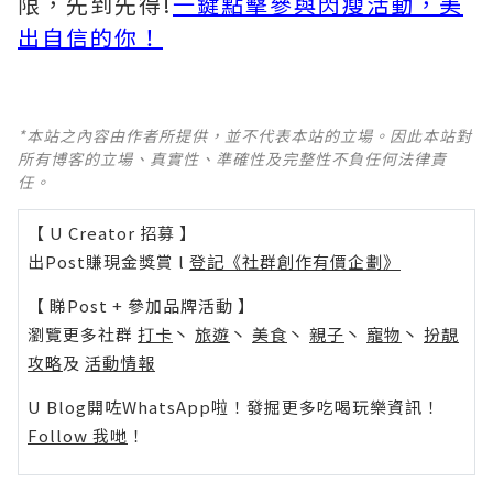
限，先到先得!
一鍵點擊參與閃瘦活動，美
出自信的你！
*本站之內容由作者所提供，並不代表本站的立場。因此本站對
所有博客的立場、真實性、準確性及完整性不負任何法律責
任。
【 U Creator 招募 】
出Post賺現金獎賞 l
登記《社群創作有價企劃》
【 睇Post + 參加品牌活動 】
瀏覽更多社群
打卡
丶
旅遊
丶
美食
丶
親子
丶
寵物
丶
扮靚
攻略
及
活動情報
U Blog開咗WhatsApp啦！發掘更多吃喝玩樂資訊！
Follow 我哋
！