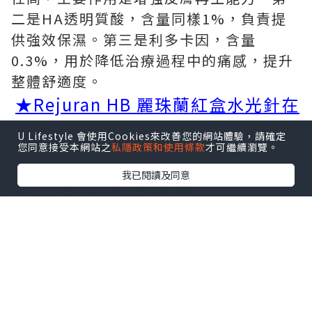
二是HA透明質酸，含量同樣1%，負責提
供強效保濕。第三是利多卡因，含量
0.3%，用於降低治療過程中的痛感，提升
整體舒適度。
★Rejuran HB 麗珠蘭紅盒水光針在
線預約入口！
U Lifestyle 會使用Cookies來改善您的網站體驗，請確定
您同意接受本網站之
私隱政策和使用條款
才可繼續瀏覽。
我已閱讀及同意
二、
定位使用場景
麗珠蘭紅盒都有什麼功效？它屬於麗珠蘭
家族中的膠原水光一派，核心聚焦改善老
化脆弱敏感的膚質狀態。當皮膚因為長期
紫外線照射出現損傷，或者隨著年齡增長
開始下垂鬆弛，皮膚長期敏感不穩定、換