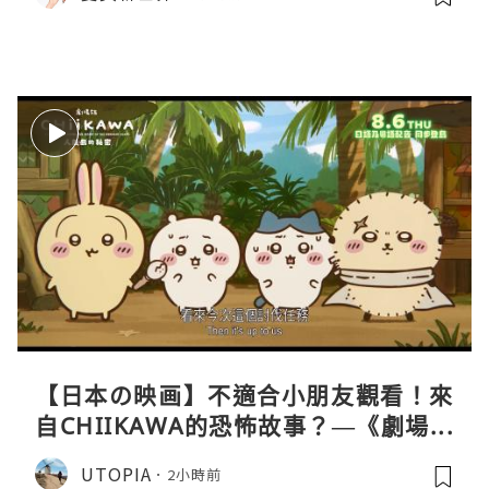
【日本の映画】不適合小朋友觀看！來
自CHIIKAWA的恐怖故事？—《劇場版
CHIIKAWA 人魚島的秘密》
UTOPIA
2小時前