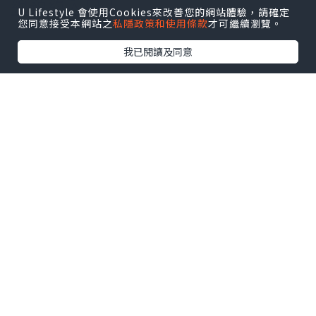
線預約入口！
U Lifestyle 會使用Cookies來改善您的網站體驗，請確定
您同意接受本網站之
私隱政策和使用條款
才可繼續瀏覽。
我已閱讀及同意
二、
定位使用場景
麗珠蘭紅盒都有什麼功效？它屬於麗珠蘭
家族中的膠原水光一派，核心聚焦改善老
化脆弱敏感的膚質狀態。當皮膚因為長期
紫外線照射出現損傷，或者隨著年齡增長
開始下垂鬆弛，皮膚長期敏感不穩定、換
季容易反復爆皮泛紅，麗珠蘭紅色中的多
核苷酸和透明質酸成分可以發揮作用，幫
助修復受損組織，提升面部輪廓，讓皮膚
重新恢復緊致。同時它還能填補肌膚損
傷、增強皮膚屏障、提升自然防護能力。