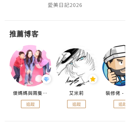
愛美日記2026
推薦博客
點滴
儍媽媽與兩隻小魔怪之家
艾米莉
追蹤
追蹤
追蹤