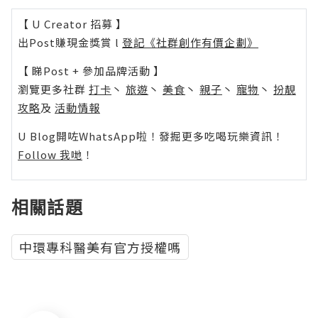
【 U Creator 招募 】
出Post賺現金獎賞 l
登記《社群創作有價企劃》
【 睇Post + 參加品牌活動 】
瀏覽更多社群
打卡
丶
旅遊
丶
美食
丶
親子
丶
寵物
丶
扮靚
攻略
及
活動情報
U Blog開咗WhatsApp啦！發掘更多吃喝玩樂資訊！
Follow 我哋
！
相關話題
中環專科醫美有官方授權嗎