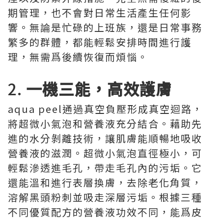
期管理，也不會對日常生活產生任何影
響。無論是忙碌的上班族，還是日常事務
繁多的群體，都能輕鬆安排時間進行護
理，無需爲後續恢復而煩惱。
2.
一機三能，高效護膚
aqua peel通過真空負壓形成真空迴路，
將超微小氣泡和營養液充分結合。藉助先
進的水分剝離技術，讓肌膚能順暢地吸收
營養液的滋潤。超微小氣泡直徑極小，可
輕鬆滲透進毛孔，帶走毛孔內的污垢。它
還能溫和進行表層換膚，去除老化角質，
溶解黑頭粉刺並吸走深層污垢。根據三種
不同優質配方的營養液功效不同，能爲皮