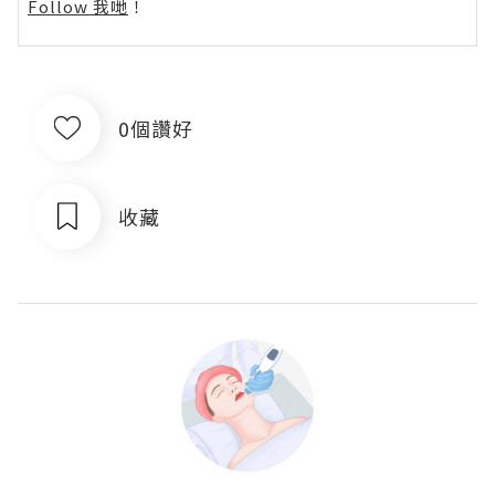
Follow 我哋
！
0個讚好
收藏