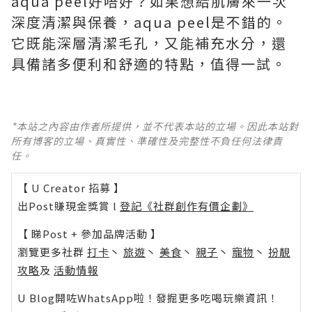
aqua peel好唔好？如果想給肌膚來一次
深度清潔與保養，aqua peel是不錯的。
它既能深層清潔毛孔，又能補充水分，還
具備諸多便利和舒適的特點，值得一試。
*本站之內容由作者所提供，並不代表本站的立場。因此本站對
所有博客的立場、真實性、準確性及完整性不負任何法律責
任。
【 U Creator 招募 】
出Post賺現金獎賞 l
登記《社群創作有價企劃》
【 睇Post + 參加品牌活動 】
瀏覽更多社群
打卡
丶
旅遊
丶
美食
丶
親子
丶
寵物
丶
扮靚
攻略
及
活動情報
U Blog開咗WhatsApp啦！發掘更多吃喝玩樂資訊！