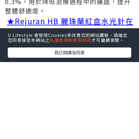
0.3%，用於降低治療過程中的痛感，提升
整體舒適度。
★Rejuran HB 麗珠蘭紅盒水光針在
線預約入口！
U Lifestyle 會使用Cookies來改善您的網站體驗，請確定
您同意接受本網站之
私隱政策和使用條款
才可繼續瀏覽。
我已閱讀及同意
二、
定位使用場景
麗珠蘭紅盒都有什麼功效？它屬於麗珠蘭
家族中的膠原水光一派，核心聚焦改善老
化脆弱敏感的膚質狀態。當皮膚因為長期
紫外線照射出現損傷，或者隨著年齡增長
開始下垂鬆弛，皮膚長期敏感不穩定、換
季容易反復爆皮泛紅，麗珠蘭紅色中的多
核苷酸和透明質酸成分可以發揮作用，幫