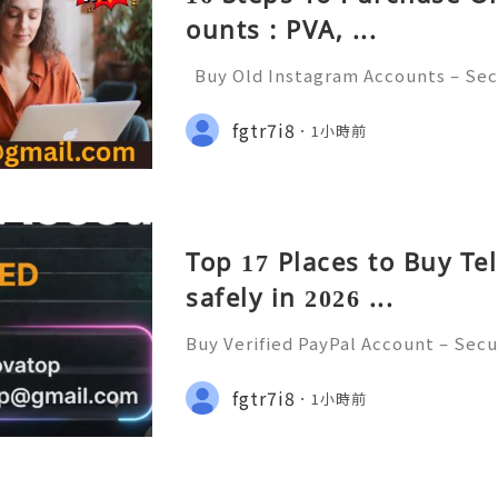
ounts : PVA, ...
Buy Old Instagram Accounts – Sec
ncerns, and Safe Alternatives (Com
INSTANT REPLY GUARANTEED ✨🔥⚡️
fgtr7i8
1小時前
etpvatop ⚡️📢👤🔔 Telegram Usern
Top 17 Places to Buy T
safely in 2026 ...
Buy Verified PayPal Account – Secur
ncerns, and Safe Alternatives (Com
INSTANT REPLY GUARANTEED ✨🔥⚡️
fgtr7i8
1小時前
etpvatop ⚡️📢👤🔔 Telegram Usern