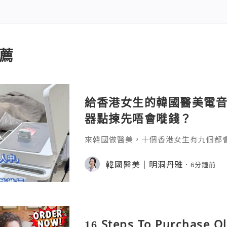
薦
給香港女生的韓國醫美電音
器點揀先唔會嘥錢？
來韓國做醫美，十個香港女生有九個都
音波定電波？」明明都係緊緻拉提，但一
mage、Ultherapy、OligioX、Sof
韓國醫美｜明洞丹雅
6分鐘前
其實揀錯，輕則冇效果，重則塊面凹陷
解2026年韓國皮膚科最紅的5台機器
部。一、先搞懂一句話：電波、音波、
搞
16 Steps To Purchase O