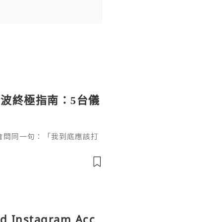
波終極指南：5台儀
會問同一句：「我到底應該打
到診所，醫生就同你講Ther
wave、ONDA... 聽到頭都暈。
。所以今日用一篇文，幫你拆
，教你用手一摸就知自己需要邊
微波到底差在哪？唔好被名字
ld Instagram Acc