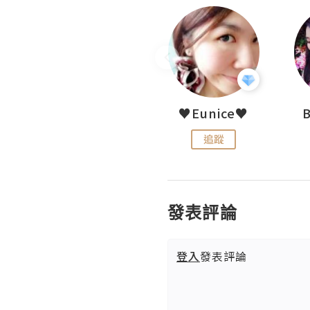
LoveCath 夏沫
♥Eunice♥
追蹤
追蹤
發表評論
登入
發表評論