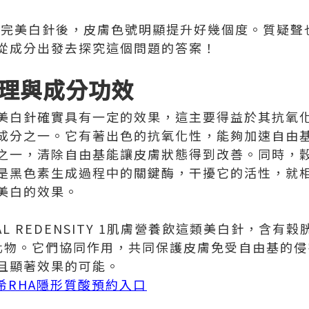
己打完美白針後，皮膚色號明顯提升好幾個度。質疑
從成分出發去探究這個問題的答案！
理與成分功效
美白針確實具有一定的效果，這主要得益於其抗氧
成分之一。它有著出色的抗氧化性，能夠加速自由
之一，清除自由基能讓皮膚狀態得到改善。同時，
是黑色素生成過程中的關鍵酶，干擾它的活性，就
美白的效果。
AL REDENSITY 1肌膚營養飲這類美白針，含
化物。它們協同作用，共同保護皮膚免受自由基的侵
且顯著效果的可能。
奧希RHA隱形質酸預約入口