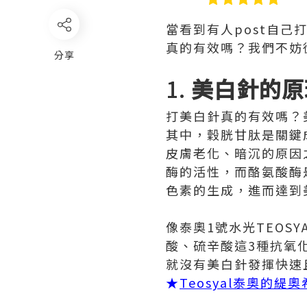
當看到有人post自
真的有效嗎？我們不妨
分享
1.
美白針的原
打美白針真的有效嗎？
其中，穀胱甘肽是關鍵
皮膚老化、暗沉的原因
酶的活性，而酪氨酸酶
色素的生成，進而達到
像泰奧1號水光TEOSY
酸、硫辛酸這3種抗氧
就沒有美白針發揮快速
★
Teosyal泰奧的緹