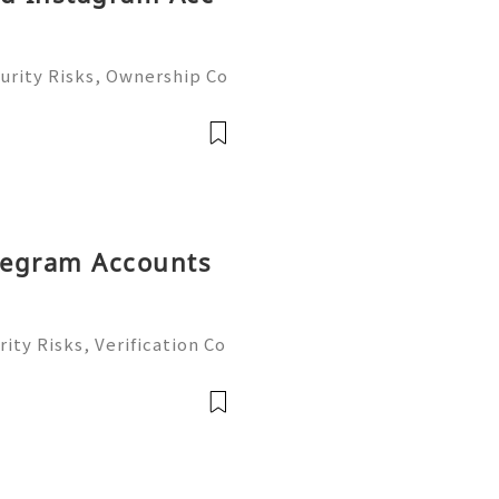
urity Risks, Ownership Co
plete Guide 2026) 🌐⚡️🔥✨
 ⚡️📱💬🚀 Telegram: @g
ame:
elegram Accounts
ity Risks, Verification Co
plete Guide 2026) 🌐⚡️🔥✨
 ⚡️📱💬🚀 Telegram: @g
ame