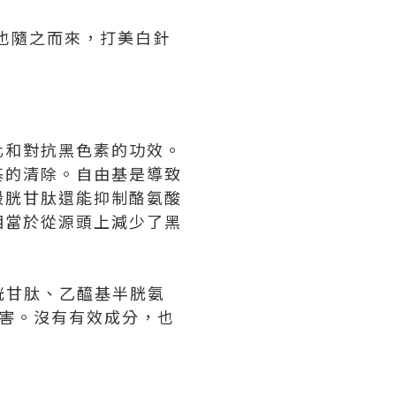
聲也隨之而來，打美白針
化和對抗黑色素的功效。
基的清除。自由基是導致
穀胱甘肽還能抑制酪氨酸
相當於從源頭上減少了黑
有穀胱甘肽、乙醯基半胱氨
害。沒有有效成分，也