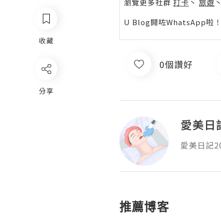
瀏覽更多社群
打卡
丶
旅遊
U Blog開咗WhatsAp
收藏
0個讚好
分享
愛美日記
愛美日記20
推薦博客