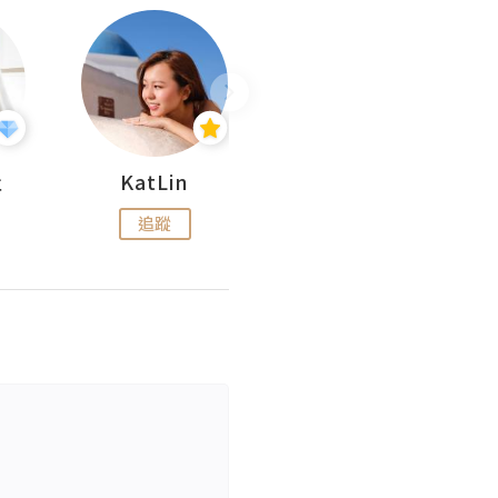
杜
KatLin
Missmiki 米奇小姐
追蹤
追蹤