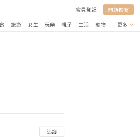
會員登記
開始撰寫
食
旅遊
女生
玩樂
親子
生活
寵物
行山
更多
打卡
追蹤