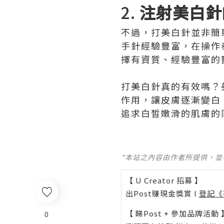
2.
注射美白針
不過，打美白針並非簡
手針經驗豐富，在操作
擇有資質、經驗豐富的
打美白針真的有效嗎？
作用，讓皮膚逐漸變白
追求白皙嫩滑的肌膚的
*本站之內容由作者所提供，
【 U Creator 招募 】
出Post賺現金獎賞 l
登記《
【 睇Post + 參加品牌活動 
0