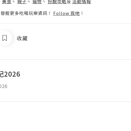
丶
美食
丶
親子
丶
寵物
丶
扮靚攻略
及
活動情報
p啦！發掘更多吃喝玩樂資訊！
Follow 我哋
！
收藏
2026
26