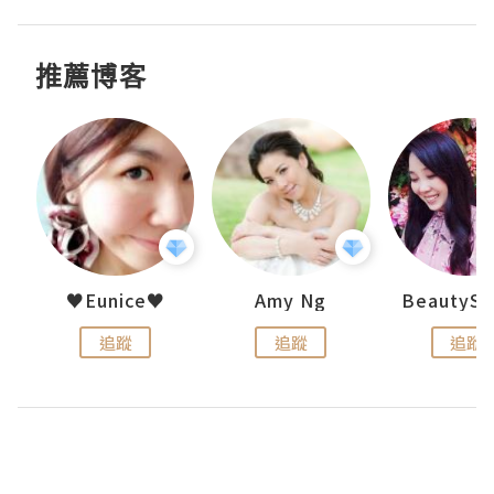
推薦博客
h 夏沫
♥Eunice♥
Amy Ng
追蹤
追蹤
追蹤