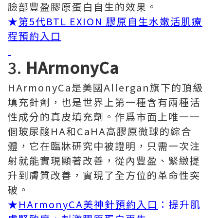
臉部豐盈膠原蛋白自生的效果。
★
第5代BTL EXION 膠原自生水嫩活肌療
程預約入口
3.
HArmonyCa
HArmonyCa是美國Allergan旗下的頂級
填充針劑，也是世界上第一種含有兩種活
性成分的真皮填充劑。作爲市面上唯一一
個玻尿酸HA和CaHA高膠原微球的綜合
體，它在臨牀研究中被證明，只需一次注
射就能實現顯著改善，從內豐盈、緊緻提
升到膚質改善，實現了全方位的革命性突
破。
★
HArmonyCA美神針預約入口
：提升肌