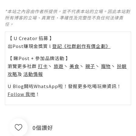
*本站之內容由作者所提供，並不代表本站的立場。因此本站對
所有博客的立場、真實性、準確性及完整性不負任何法律責
任。
【 U Creator 招募 】
出Post賺現金獎賞 l
登記《社群創作有價企劃》
【 睇Post + 參加品牌活動 】
瀏覽更多社群
打卡
丶
旅遊
丶
美食
丶
親子
丶
寵物
丶
扮靚
攻略
及
活動情報
U Blog開咗WhatsApp啦！發掘更多吃喝玩樂資訊！
Follow 我哋
！
0個讚好