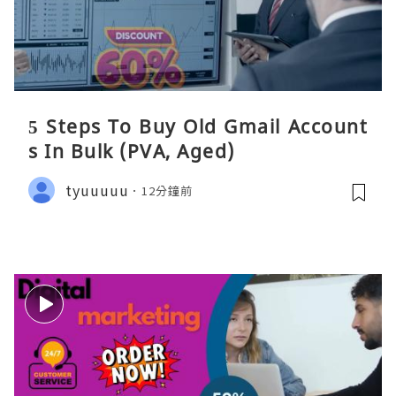
5 Steps To Buy Old Gmail Account
s In Bulk (PVA, Aged)
tyuuuuu
12分鐘前