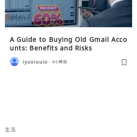
A Guide to Buying Old Gmail Acco
unts: Benefits and Risks
iyuoiuuio
4小時前
生活