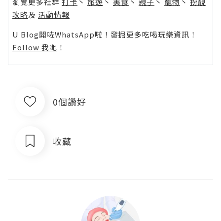
瀏覽更多社群
打卡
丶
旅遊
丶
美食
丶
親子
丶
寵物
丶
扮靚
攻略
及
活動情報
U Blog開咗WhatsApp啦！發掘更多吃喝玩樂資訊！
Follow 我哋
！
0個讚好
收藏