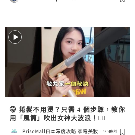
🤫 捲髮不用燙？只需 4 個步驟，教你
用「風筒」吹出女神大波浪！💇‍♀️
PriseMall日本深度攻略 家電美妝
4小時前