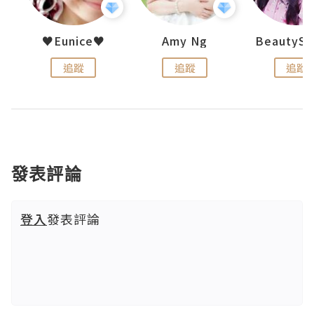
h 夏沫
♥Eunice♥
Amy Ng
追蹤
追蹤
追蹤
發表評論
登入
發表評論