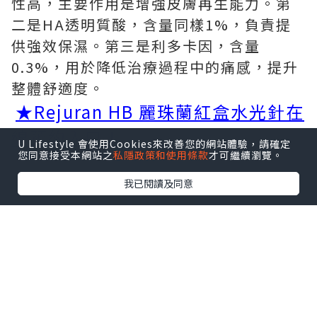
性高，主要作用是增強皮膚再生能力。第
二是HA透明質酸，含量同樣1%，負責提
供強效保濕。第三是利多卡因，含量
0.3%，用於降低治療過程中的痛感，提升
整體舒適度。
★Rejuran HB 麗珠蘭紅盒水光針在
線預約入口！
U Lifestyle 會使用Cookies來改善您的網站體驗，請確定
您同意接受本網站之
私隱政策和使用條款
才可繼續瀏覽。
我已閱讀及同意
二、
定位使用場景
麗珠蘭紅盒都有什麼功效？它屬於麗珠蘭
家族中的膠原水光一派，核心聚焦改善老
化脆弱敏感的膚質狀態。當皮膚因為長期
紫外線照射出現損傷，或者隨著年齡增長