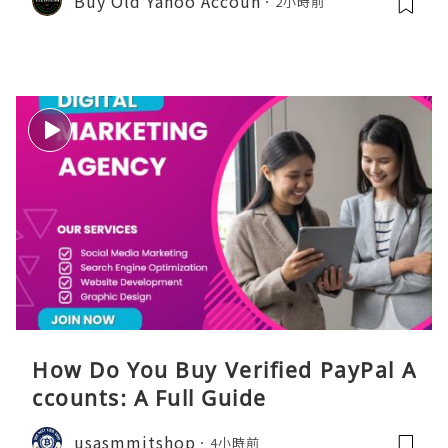
Buy Old Yahoo Accoun
2小時前
How Do You Buy Verified PayPal A
ccounts: A Full Guide
usasmmitshop
4小時前