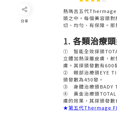
熱瑪吉五代Therma
頭之中。每個美容頭對
分享
切、均勻、有保障。那
1.
各類治療頭
① 智能全效探頭TOTAL
立體加熱深層皮膚，射
膚。其探頭發數有600
② 眼部治療頭EYE 
頭發數為450發。
③ 身體治療頭BADY 
④ 黃金治療頭TOTA
膚的效果，其探頭發數有
★
第五代Thermage