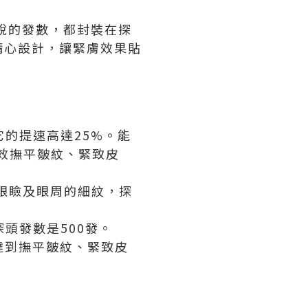
常說的發數，都封裝在探
精心設計，讓緊膚效果貼
頭，它的提速高達25%。能
有效撫平皺紋、緊致皮
下眼瞼及眼周的細紋，探
探頭發數是500發。
，達到撫平皺紋、緊致皮