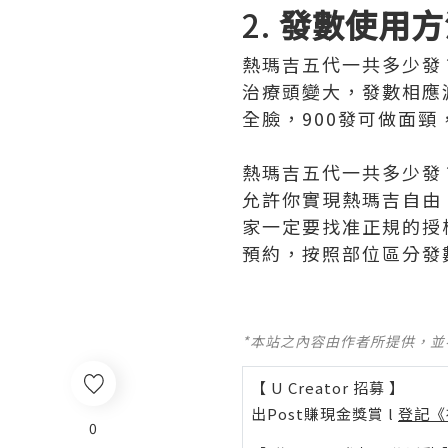
2.
發數使用方
熱瑪吉五代一共多少發
治療頭變大，發數相應減
全臉，900發可做面
熱瑪吉五代一共多少發
允許你實現熱瑪吉自由
家一定要找准正規的授
預約，按照部位區分發
*本站之內容由作者所提供，
【 U Creator 招募 】
出Post賺現金獎賞 l
登記《
0