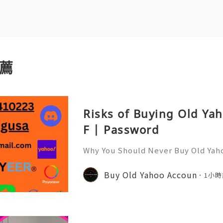
薦
Risks of Buying Old Ya
F | Password
Why You Should Never Buy Old Yah
ntinues to be used by millions of 
onal communication, business cor
Buy Old Yahoo Accoun
1小時
ccount recovery. Because of