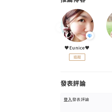
LoveCath 夏沫
♥Eunice♥
追蹤
追蹤
發表評論
登入
發表評論