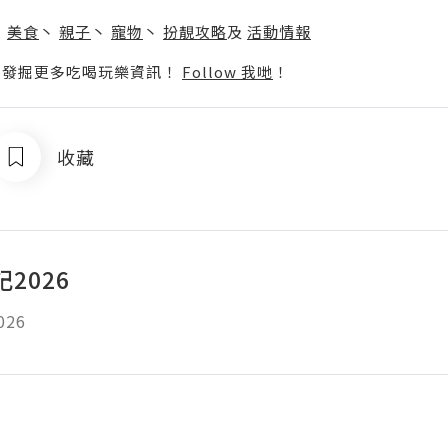
】
丶
美食
丶
親子
丶
寵物
丶
扮靚攻略
及
活動情報
p啦！發掘更多吃喝玩樂資訊！
Follow 我哋
！
收藏
2026
26