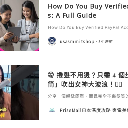
How Do You Buy Verifie
s: A Full Guide
How Do You Buy Verified PayPal Acc
l is one of the most widely recogn
orms, used by individuals, freelan
usasmmitshop
3小時前
usinesses, and organiza
🤫 捲髮不用燙？只需 4 
筒」吹出女神大波浪！💇‍♀️
分享一個超級簡單、而且完全不傷髮質的捲髮方
emall.com/products/daewoo-ha
成。過程完全不會像電熱捲那樣灼熱刺
PriseMall日本深度攻略 家電
自然。如果你也擔心燙髮傷頭髮，這招一定要學
隊用心做每一個內容，真的不容易 🙏 如
w 支持一下吧！ 📘 FB →