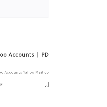
hoo Accounts | PD
oo Accounts Yahoo Mail co
people worldwide for pers
respondence, and online a
前