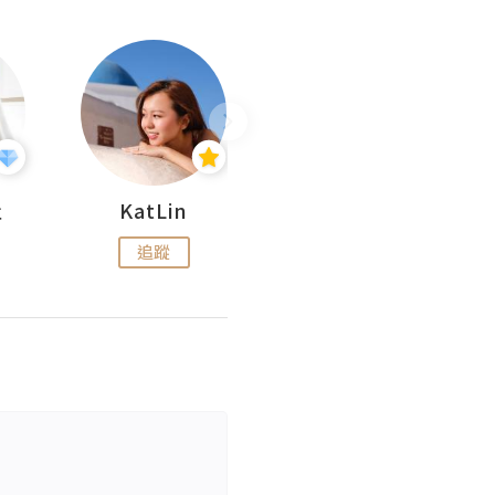
杜
KatLin
Missmiki 米奇小姐
追蹤
追蹤