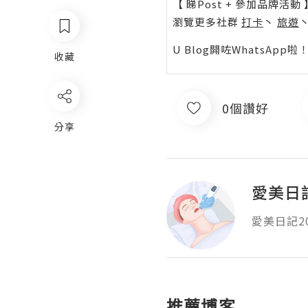
【 睇Post + 參加品牌活動 
瀏覽更多社群
打卡
丶
旅遊
U Blog開咗WhatsAp
收藏
0個讚好
分享
愛美日記
愛美日記20
推薦博客