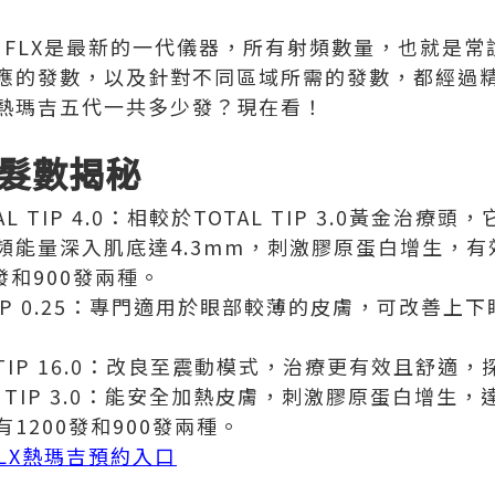
ge FLX是最新的一代儀器，所有射頻數量，也就是
應的發數，以及針對不同區域所需的發數，都經過
熱瑪吉五代一共多少發？現在看！
髮數揭秘
 TIP 4.0：相較於TOTAL TIP 3.0黃金治療
頻能量深入肌底達4.3mm，刺激膠原蛋白增生，
發和900發兩種。
TIP 0.25：專門適用於眼部較薄的皮膚，可改善上
TIP 16.0：改良至震動模式，治療更有效且舒適，
L TIP 3.0：能安全加熱皮膚，刺激膠原蛋白增生
1200發和900發兩種。
 FLX熱瑪吉預約入口