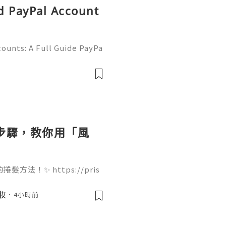
d PayPal Account
ounts: A Full Guide PayPa
ized online payment platf
cers, merchants, online b
個步驟，教你用「風
法！✨ https://pris
ir-dryer 只需要 4 個步驟就能完
痛，吹出來的大波浪捲度非常
美妝
4小時前
起來！🌬️💇‍♀️ 我們團
果你欣賞我們的努力，Follo