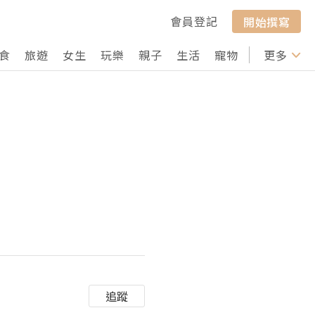
會員登記
開始撰寫
食
旅遊
女生
玩樂
親子
生活
寵物
行山
更多
打卡
追蹤