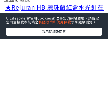
★Rejuran HB 麗珠蘭紅盒水光針在
線預約入口！
U Lifestyle 會使用Cookies來改善您的網站體驗，請確定
您同意接受本網站之
私隱政策和使用條款
才可繼續瀏覽。
我已閱讀及同意
二、
定位使用場景
麗珠蘭紅盒都有什麼功效？它屬於麗珠蘭
家族中的膠原水光一派，核心聚焦改善老
化脆弱敏感的膚質狀態。當皮膚因為長期
紫外線照射出現損傷，或者隨著年齡增長
開始下垂鬆弛，皮膚長期敏感不穩定、換
季容易反復爆皮泛紅，麗珠蘭紅色中的多
核苷酸和透明質酸成分可以發揮作用，幫
助修復受損組織，提升面部輪廓，讓皮膚
重新恢復緊致。同時它還能填補肌膚損