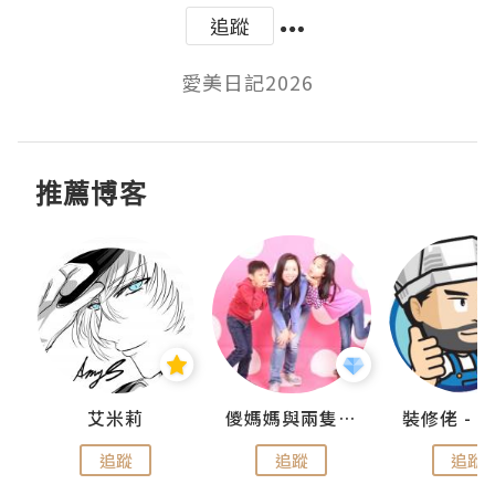
追蹤
愛美日記2026
推薦博客
點滴
艾米莉
儍媽媽與兩隻小魔怪之家
追蹤
追蹤
追蹤