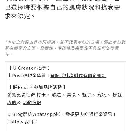
己選擇時要根據自己的肌膚狀況和抗衰需
求來決定。
*本站之內容由作者所提供，並不代表本站的立場。因此本站對
所有博客的立場、真實性、準確性及完整性不負任何法律責
任。
【 U Creator 招募 】
出Post賺現金獎賞 l
登記《社群創作有價企劃》
【 睇Post + 參加品牌活動 】
瀏覽更多社群
打卡
丶
旅遊
丶
美食
丶
親子
丶
寵物
丶
扮靚
攻略
及
活動情報
U Blog開咗WhatsApp啦！發掘更多吃喝玩樂資訊！
Follow 我哋
！