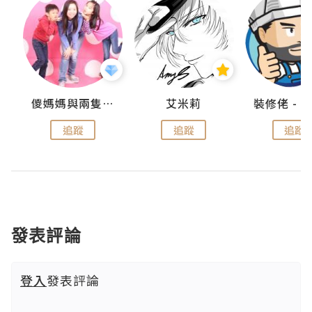
點滴
儍媽媽與兩隻小魔怪之家
艾米莉
追蹤
追蹤
追蹤
發表評論
登入
發表評論