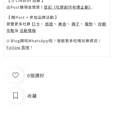
【 U Creator 招募 】
出Post賺現金獎賞 l
登記《社群創作有價企劃》
【 睇Post + 參加品牌活動 】
瀏覽更多社群
打卡
丶
旅遊
丶
美食
丶
親子
丶
寵物
丶
扮靚
攻略
及
活動情報
U Blog開咗WhatsApp啦！發掘更多吃喝玩樂資訊！
Follow 我哋
！
0個讚好
收藏