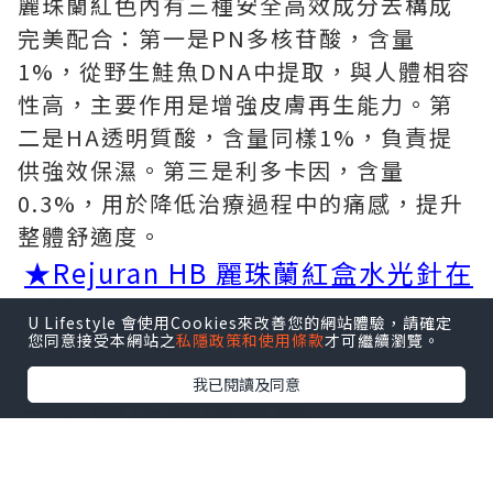
麗珠蘭紅色內有三種安全高效成分去構成
完美配合：第一是PN多核苷酸，含量
1%，從野生鮭魚DNA中提取，與人體相容
性高，主要作用是增強皮膚再生能力。第
二是HA透明質酸，含量同樣1%，負責提
供強效保濕。第三是利多卡因，含量
0.3%，用於降低治療過程中的痛感，提升
整體舒適度。
★Rejuran HB 麗珠蘭紅盒水光針在
線預約入口！
U Lifestyle 會使用Cookies來改善您的網站體驗，請確定
您同意接受本網站之
私隱政策和使用條款
才可繼續瀏覽。
我已閱讀及同意
二、
定位使用場景
麗珠蘭紅盒都有什麼功效？它屬於麗珠蘭