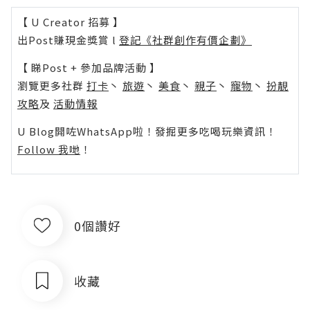
【 U Creator 招募 】
出Post賺現金獎賞 l
登記《社群創作有價企劃》
【 睇Post + 參加品牌活動 】
瀏覽更多社群
打卡
丶
旅遊
丶
美食
丶
親子
丶
寵物
丶
扮靚
攻略
及
活動情報
U Blog開咗WhatsApp啦！發掘更多吃喝玩樂資訊！
Follow 我哋
！
0個讚好
收藏