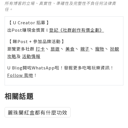
所有博客的立場、真實性、準確性及完整性不負任何法律責
任。
【 U Creator 招募 】
出Post賺現金獎賞 l
登記《社群創作有價企劃》
【 睇Post + 參加品牌活動 】
瀏覽更多社群
打卡
丶
旅遊
丶
美食
丶
親子
丶
寵物
丶
扮靚
攻略
及
活動情報
U Blog開咗WhatsApp啦！發掘更多吃喝玩樂資訊！
Follow 我哋
！
相關話題
麗珠蘭紅盒都有什麼功效