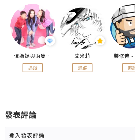
點滴
儍媽媽與兩隻小魔怪之家
艾米莉
追蹤
追蹤
追蹤
發表評論
登入
發表評論