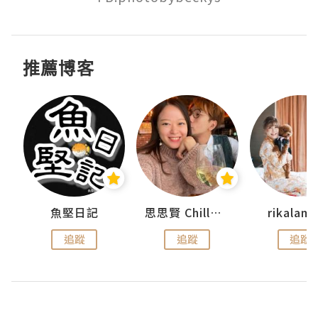
推薦博客
urnal
魚堅日記
思思賢 ChillMyBabe
rikala
追蹤
追蹤
追蹤