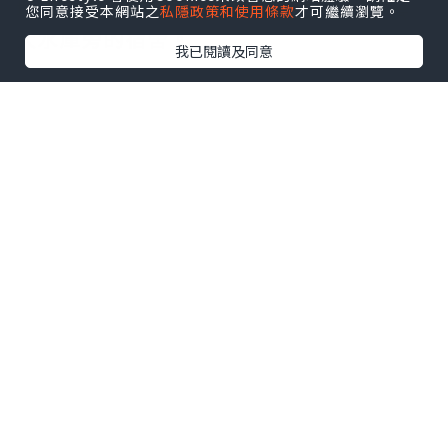
境這一個區域也別忘了看櫻花的地方在萬
您同意接受本網站之
私隱政策和使用條款
才可繼續瀏覽。
大水庫旁的宿舍。
我已閱讀及同意
早晨，山腳下的水庫已被雲霧籠罩，久久雲霧未
散，這驚艷的模樣就像是在天空中抹上了迷人的
氣息，原本坑坑洞洞的清境山上，民宿房子也成
了雲中之城。有搭過飛機的朋友們應該能感受
到，雖然這裡的高度沒有飛上天空的感覺，不過
眼前看到的這綿花糖樣子，就像是搭上了飛機上
看到了綿綿層層的印象，而且這裡的角度真的很
棒，可以看到一整片雲霧天空，連相機想要拍下
整個畫面都塞不進去鏡頭裡，實在是太壯觀太美
了，這一天，就是特別為了看水庫的美貌，沒有
想到可以親眼看到，原來清境不只是小瑞士或者
農場，還有這樣令人不為所知的美麗，頓時間無
法忘了這一天所看到的，將這樣的美景呈現分享