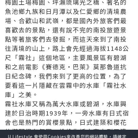
梅園土場梅園、坪瀨琉璃光之橋、著名的
魚池鄉九族和日月潭以及仁愛鄉的清境農
場、合歡山和武嶺，都是國內外旅客們最
喜歡去的景點，還有說不完的南投旅遊景
點等著旅客們去發掘，而這天來到了南投
往清境的山上，路上會先經過海拔1148公
尺「霧社」這個地區，主要風景區有碧湖
和之前電影《賽德克‧巴萊》莫那魯道抗
日紀念碑，我們來到了更高的位置，為了
要看這一片隱藏在雲霧中的水庫「霧社水
庫」之美。
霧社水庫又稱為萬大水庫或碧湖，水庫興
建於日治時期1939年，一旁水庫有日式宿
舍也是熱門的賞櫻景點，日式建築和櫻花
的搭配很有氛圍，偷偷告訴大家來到了清
U Lifestyle 會使用Cookies來改善您的網站體驗，請確定