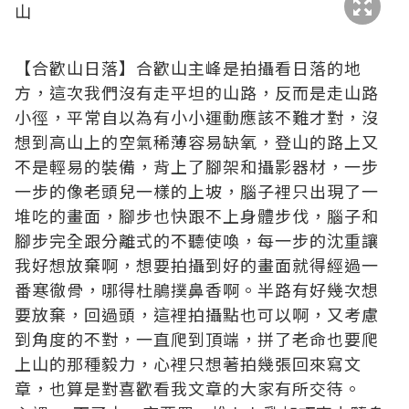
【合歡山日落】合歡山主峰是拍攝看日落的地
方，這次我們沒有走平坦的山路，反而是走山路
小徑，平常自以為有小小運動應該不難才對，沒
想到高山上的空氣稀薄容易缺氧，登山的路上又
不是輕易的裝備，背上了腳架和攝影器材，一步
一步的像老頭兒一樣的上坡，腦子裡只出現了一
堆吃的畫面，腳步也快跟不上身體步伐，腦子和
腳步完全跟分離式的不聽使喚，每一步的沈重讓
我好想放棄啊，想要拍攝到好的畫面就得經過一
番寒徹骨，哪得杜鵑撲鼻香啊。半路有好幾次想
要放棄，回過頭，這裡拍攝點也可以啊，又考慮
到角度的不對，一直爬到頂端，拼了老命也要爬
上山的那種毅力，心裡只想著拍幾張回來寫文
章，也算是對喜歡看我文章的大家有所交待。