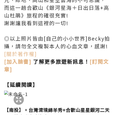
而這一趟合歡山《銀河星海＋日出日落+高
山杜鵑》旅程的確很充實!
謝謝讓我看到這裡的一切!
◎以上照片皆由[自己的小小世界]Becky拍
攝，請勿全文複製本人的心血文章，感謝!
[關於著作權]
[加入臉書]
了解更多旅遊新訊息！
[訂閱文
章]
【延續閱讀】
【南投】。台灣清境綿羊秀+合歡山星星銀河二天