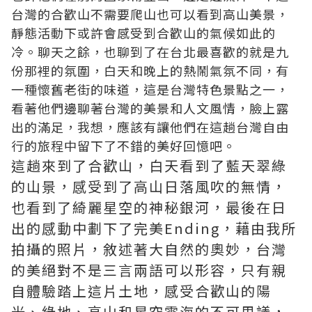
台灣的合歡山不需要爬山也可以看到高山美景，
靜態活動下或許會感受到合歡山的氣候如此的
冷。聊天之餘，也聊到了在台北最喜歡的就是九
份那裡的氛圍，白天和晚上的熱鬧氣氛不同，有
一種懷舊老街的味道，這是台灣特色景點之一，
看著他們邊聊著台灣的美景和人文風情，臉上露
出的滿足，我想，應該有讓他們在這趟台灣自由
行的旅程中留下了不錯的美好回憶吧。
這趟來到了合歡山，白天看到了藍天翠綠
的山景，感受到了高山日落風吹的無情，
也看到了綺麗星空的神秘銀河，最後在日
出的感動中劃下了完美Ending，藉由我所
拍攝的照片，敘述著大自然的奧妙，台灣
的美絕對不是三言兩語可以形容，只有親
自體驗踏上這片土地，感受合歡山的陽
光、綠地、高山和星空雲海的不可思議，