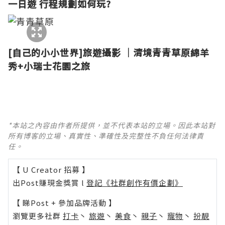
一日遊 行程規劃如何玩?
[自己的小小世界]旅遊攝影 │清境青青草原綿羊
秀+小瑞士花園之旅
*本站之內容由作者所提供，並不代表本站的立場。因此本站對
所有博客的立場、真實性、準確性及完整性不負任何法律責
任。
【 U Creator 招募 】
出Post賺現金獎賞 l
登記《社群創作有價企劃》
【 睇Post + 參加品牌活動 】
瀏覽更多社群
打卡
丶
旅遊
丶
美食
丶
親子
丶
寵物
丶
扮靚