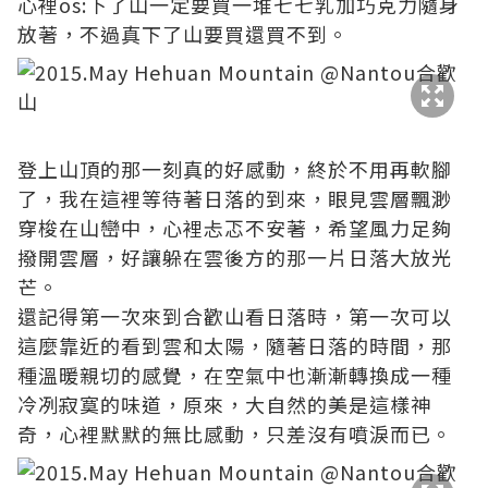
心裡os:下了山一定要買一堆七七乳加巧克力隨身
放著，不過真下了山要買還買不到。
登上山頂的那一刻真的好感動，終於不用再軟腳
了，我在這裡等待著日落的到來，眼見雲層飄渺
穿梭在山巒中，心裡忐忑不安著，希望風力足夠
撥開雲層，好讓躲在雲後方的那一片日落大放光
芒。
還記得第一次來到合歡山看日落時，第一次可以
這麼靠近的看到雲和太陽，隨著日落的時間，那
種溫暖親切的感覺，在空氣中也漸漸轉換成一種
冷冽寂寞的味道，原來，大自然的美是這樣神
奇，心裡默默的無比感動，只差沒有噴淚而已。