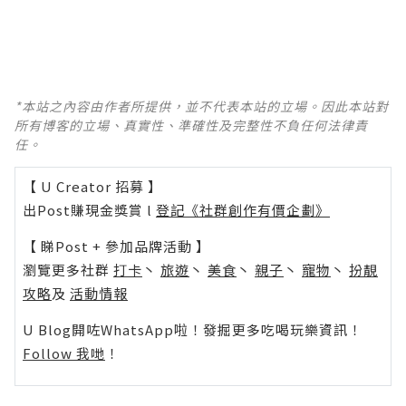
*本站之內容由作者所提供，並不代表本站的立場。因此本站對
所有博客的立場、真實性、準確性及完整性不負任何法律責
任。
【 U Creator 招募 】
出Post賺現金獎賞 l
登記《社群創作有價企劃》
【 睇Post + 參加品牌活動 】
瀏覽更多社群
打卡
丶
旅遊
丶
美食
丶
親子
丶
寵物
丶
扮靚
攻略
及
活動情報
U Blog開咗WhatsApp啦！發掘更多吃喝玩樂資訊！
Follow 我哋
！