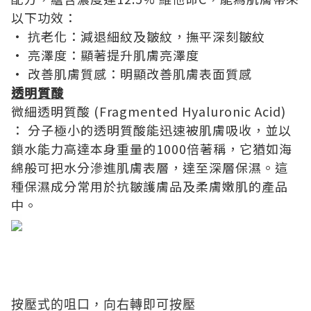
以下功效：
• 抗老化：減退細紋及皺紋，撫平深刻皺紋
• 亮澤度：顯著提升肌膚亮澤度
• 改善肌膚質感：明顯改善肌膚表面質感
透明質酸
微細透明質酸 (Fragmented Hyaluronic Acid)
： 分子極小的透明質酸能迅速被肌膚吸收，並以
鎖水能力高達本身重量的1000倍著稱，它猶如海
綿般可把水分滲進肌膚表層，達至深層保濕。這
種保濕成分常用於抗皺護膚品及柔膚嫩肌的產品
中。
按壓式的咀口，向右轉即可
按壓