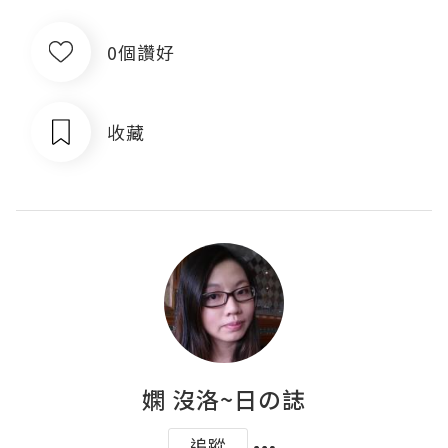
0個讚好
收藏
嫻 沒洛~日の誌
追蹤