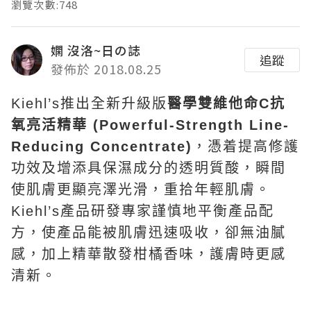
瀏覽次數:748
嫻 沒洛~日の誌
追蹤
發佈於 2018.08.25
Kiehl’s推出全新升級版
醫學雙維他命C抗
氧亮活精華 (Powerful-Strength Line-
Reducing Concentrate)
，憑着提高修護
功效及增添具保濕成分的透明質酸，瞬間
使肌膚更顯亮澤光滑，重拾年輕肌膚。
Kiehl’s產品研發專家謹慎地平衡產品配
方，使產品能被肌膚迅速吸收，卻無油膩
感，加上精華散發柑橘香味，護膚時更感
清新。