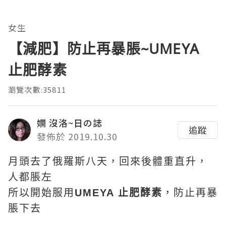
女生
【減肥】防止再暴脹~UMEYA
止肥酵素
瀏覽次數:35811
嫻 沒洛~日の誌
追蹤
發佈於 2019.10.30
月頭去了俄羅斯八天，回來後體重直升，
人都脹左
所以開始服用
UMEYA 止肥酵素
，防止再暴
脹下去