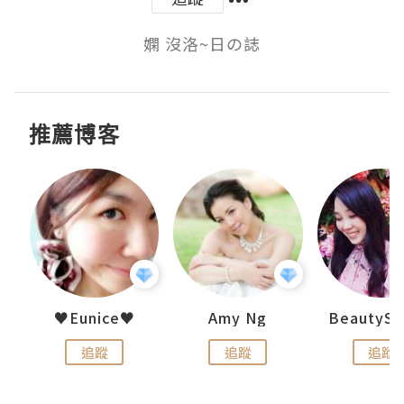
嫻 沒洛~日の誌
推薦博客
h 夏沫
♥Eunice♥
Amy Ng
追蹤
追蹤
追蹤