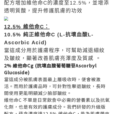
配方
增加維他命C的濃度至12.5%，並增添
透明質酸，提升修護肌膚的功效
12.5% 維他命C：
10.5% 純正維他命C (L-抗壞血酸L-
Ascorbic Acid)
當這成分用於護膚程序，可幫助減退細紋
及皺紋，顯著改善肌膚亮澤度及質感 。
2% 維他命Cg (抗壞血酸葡萄糖苷Ascorbyl
Glucoside)
當這成分被肌膚表面最上層吸收時，便會被激
活。而用於護膚品時，可針對性擊退皺紋，長時
間使用更能明顯減少臉部皺紋。
維他命C 不單是日常飲食中必需的營養素以及抗氧
化劑，也是有效的護膚成分。我們研發的升級版
配方，蘊含濃度達12.5% 維他命C，能為肌膚帶來