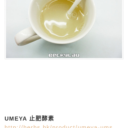
UMEYA 止肥酵素
http://herbs.hk/product/umeya-ums