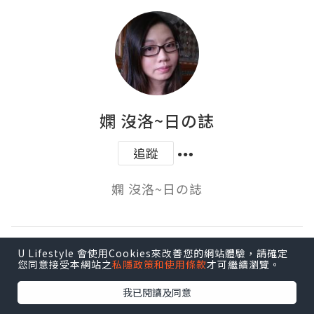
嫻 沒洛~日の誌
追蹤
嫻 沒洛~日の誌
U Lifestyle 會使用Cookies來改善您的網站體驗，請確定
發表評論
您同意接受本網站之
私隱政策和使用條款
才可繼續瀏覽。
我已閱讀及同意
登入
發表評論