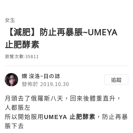
女生
【減肥】防止再暴脹~UMEYA
止肥酵素
瀏覽次數:35811
嫻 沒洛~日の誌
追蹤
發佈於 2019.10.30
月頭去了俄羅斯八天，回來後體重直升，
人都脹左
所以開始服用
UMEYA 止肥酵素
，防止再暴
脹下去