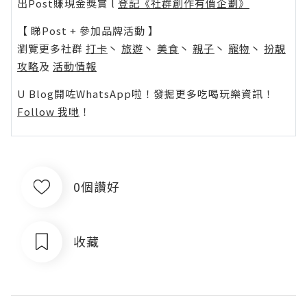
出Post賺現金獎賞 l
登記《社群創作有價企劃》
【 睇Post + 參加品牌活動 】
瀏覽更多社群
打卡
丶
旅遊
丶
美食
丶
親子
丶
寵物
丶
扮靚
攻略
及
活動情報
U Blog開咗WhatsApp啦！發掘更多吃喝玩樂資訊！
Follow 我哋
！
0個讚好
收藏