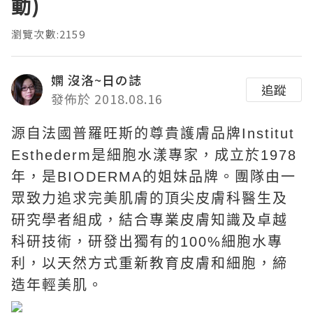
動)
瀏覽次數:2159
嫻 沒洛~日の誌
追蹤
發佈於 2018.08.16
源自法國普羅旺斯的尊貴護膚品牌Institut
Esthederm是細胞水漾專家，成立於1978
年，是BIODERMA的姐妹品牌。團隊由一
眾致力追求完美肌膚的頂尖皮膚科醫生及
研究學者組成，結合專業皮膚知識及卓越
科研技術，研發出獨有的100%細胞水專
利，以天然方式重新教育皮膚和細胞，締
造年輕美肌。