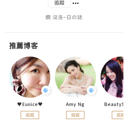
追蹤
嫻 沒洛~日の誌
推薦博客
h 夏沫
♥Eunice♥
Amy Ng
追蹤
追蹤
追蹤