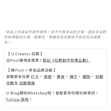
*本站之內容由作者所提供，並不代表本站的立場。因此本站對
所有博客的立場、真實性、準確性及完整性不負任何法律責
任。
【 U Creator 招募 】
出Post賺現金獎賞 l
登記《社群創作有價企劃》
【 睇Post + 參加品牌活動 】
瀏覽更多社群
打卡
丶
旅遊
丶
美食
丶
親子
丶
寵物
丶
扮靚
攻略
及
活動情報
U Blog開咗WhatsApp啦！發掘更多吃喝玩樂資訊！
Follow 我哋
！