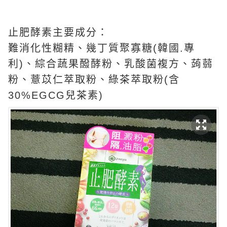
止肥酵素主要成分：
難消化性糊精、幾丁質聚寡糖(韓國.專
利)、綜合蔬果醱酵粉、乳酸菌複方、蒟蒻
粉、薏苡仁萃取粉、綠茶萃取粉(含
30%EGCG兒茶素)